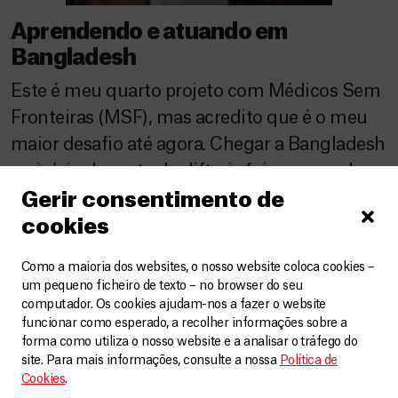
Aprendendo e atuando em
Bangladesh
Este é meu quarto projeto com Médicos Sem
Fronteiras (MSF), mas acredito que é o meu
maior desafio até agora. Chegar a Bangladesh
no início do surto de difteria foi um grande
passo em comparação com meus trabalhos
Gerir consentimento de
anteriores com a organização. Nós temos
cookies
projetos que oferecem atendimento nos
Como a maioria dos websites, o nosso website coloca cookies –
campos de refugiados rohingyas em
um pequeno ficheiro de texto – no browser do seu
Bangladesh […]
computador. Os cookies ajudam-nos a fazer o website
funcionar como esperado, a recolher informações sobre a
forma como utiliza o nosso website e a analisar o tráfego do
site. Para mais informações, consulte a nossa
Política de
Cookies
.