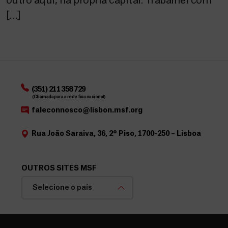
outro aqui, na própria capital. Trabalhei com
[…]
(351) 211 358 729
(Chamada para a rede fixa nacional)
faleconnosco@lisbon.msf.org
Rua João Saraiva, 36, 2º Piso, 1700-250 – Lisboa
OUTROS SITES MSF
Selecione o país