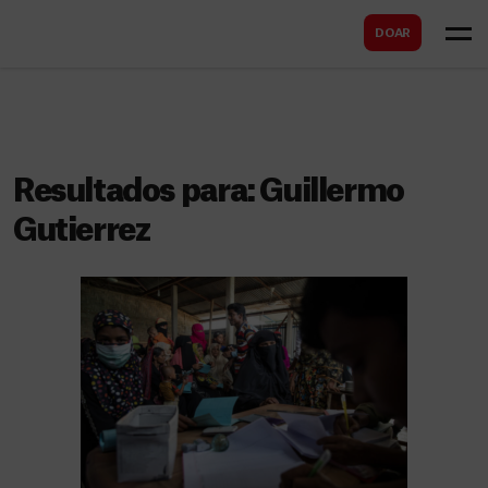
B
s
DOAR
u
c
s
a
c
r
a
r
Resultados para:
Guillermo
Gutierrez