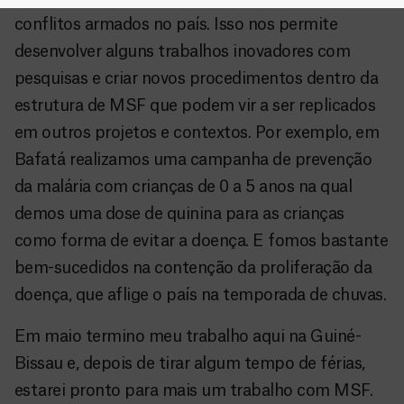
conflitos armados no país. Isso nos permite
desenvolver alguns trabalhos inovadores com
pesquisas e criar novos procedimentos dentro da
estrutura de MSF que podem vir a ser replicados
em outros projetos e contextos. Por exemplo, em
Bafatá realizamos uma campanha de prevenção
da malária com crianças de 0 a 5 anos na qual
demos uma dose de quinina para as crianças
como forma de evitar a doença. E fomos bastante
bem-sucedidos na contenção da proliferação da
doença, que aflige o país na temporada de chuvas.
Em maio termino meu trabalho aqui na Guiné-
Bissau e, depois de tirar algum tempo de férias,
estarei pronto para mais um trabalho com MSF.