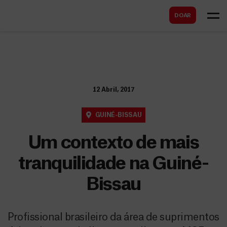
B
s
DOAR
u
c
s
a
c
r
a
r
12 Abril, 2017
GUINÉ-BISSAU
Um contexto de mais
tranquilidade na Guiné-
Bissau
Profissional brasileiro da área de suprimentos