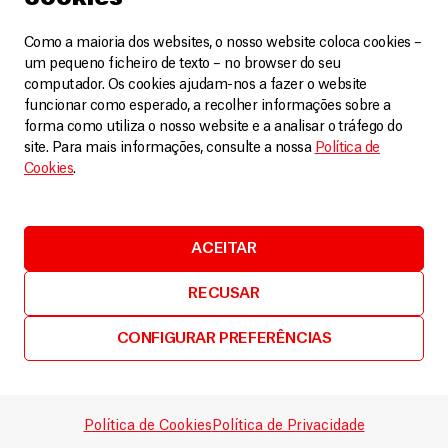
para conseguir estabilizá-la e, após duas semanas,
Como a maioria dos websites, o nosso website coloca cookies –
ver a mãe saindo com o seu filho saudável foi algo
um pequeno ficheiro de texto – no browser do seu
muito cativante.
computador. Os cookies ajudam-nos a fazer o website
funcionar como esperado, a recolher informações sobre a
Em geral, como o contexto me permite estar bem
forma como utiliza o nosso website e a analisar o tráfego do
site. Para mais informações, consulte a nossa
Política de
próximo dos pacientes, isso me enche de
Cookies
.
motivação para continuar desempenhando meu
trabalho da melhor maneira possível. A cada visita,
tento saber de todas as necessidades do pessoal
ACEITAR
que trabalha no hospital (enfermeiros, médicos,
RECUSAR
senhoras de limpeza, guardas, etc.), para achar a
melhor solução para atender a essas demandas.
CONFIGURAR PREFERÊNCIAS
Outro ponto interessante do nosso contexto é que
a situação da Guiné-Bissau é mais estável do que
Política de Cookies
Política de Privacidade
em outros países da África, pois não existem