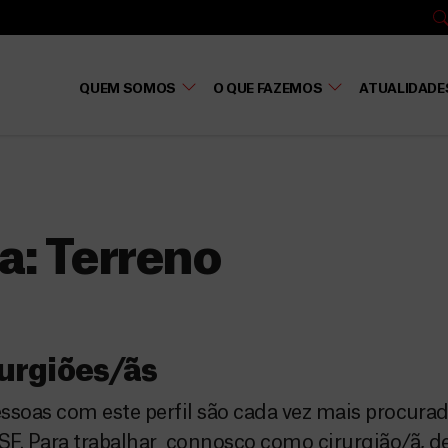
QUEM SOMOS
O QUE FAZEMOS
ATUALIDADE
a:
Terreno
urgiões/ãs
ssoas com este perfil são cada vez mais procura
F. Para trabalhar connosco como cirurgião/ã, de