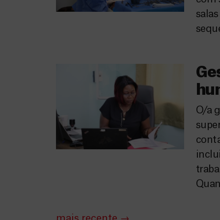
salas
seque
Ges
hu
O/a g
super
conta
inclu
traba
Quant
mais recente
→