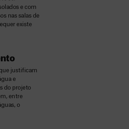
isolados e com
os nas salas de
equer existe
ento
que justificam
água e
s do projeto
em, entre
águas, o