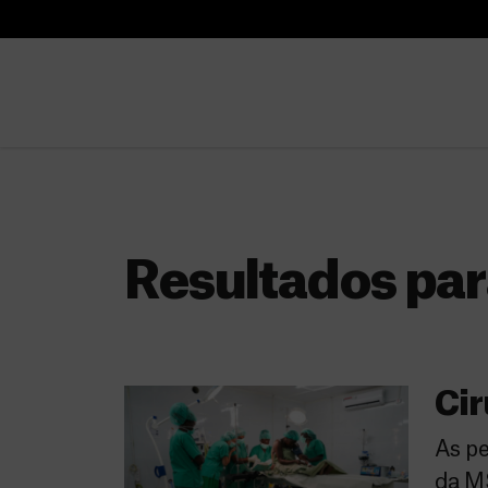
B
u
B
s
u
c
s
a
c
r
a
r
Resultados par
Cir
As pe
da MS