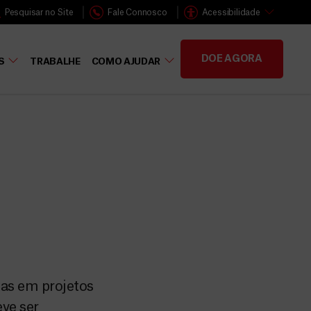
Pesquisar no Site
Fale Connosco
Acessibilidade
DOE AGORA
S
TRABALHE
COMO AJUDAR
das em projetos
ve ser