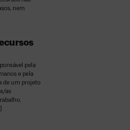
casos, nem
recursos
sponsável pela
umanos e pela
a de um projeto
os/as
rabalho.
]