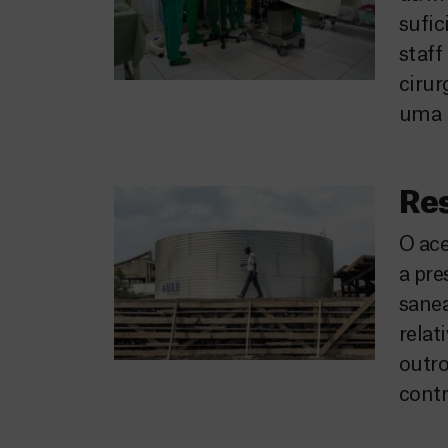
sufic
staff
cirur
uma 
Re
O ace
a pre
sanea
relat
outro
contr