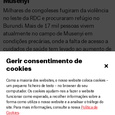
Musenyi
Milhares de congoleses fugiram da violência
no leste da RDC e procuraram refúgio no
Burundi. Mais de 17 mil pessoas vivem
atualmente no campo de Musenyi em
condições precárias, onde a falta de acesso a
cuidados de saúde tem levado ao aumento de
doenças, sobretudo a malária. Para responder
Gerir consentimento de
a esta emergência, a MSF apoiou […]
cookies
Como a maioria dos websites, o nosso website coloca cookies –
um pequeno ficheiro de texto – no browser do seu
computador. Os cookies ajudam-nos a fazer o website
funcionar como esperado, a recolher informações sobre a
forma como utiliza o nosso website e a analisar o tráfego do
site. Para mais informações, consulte a nossa
Política de
Cookies
.