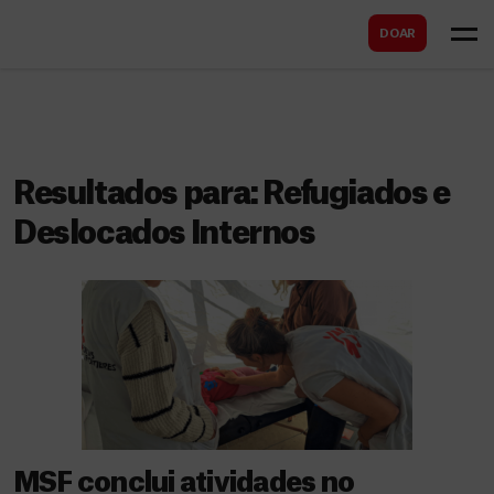
B
s
DOAR
u
c
s
a
c
r
a
r
Resultados para:
Refugiados e
Deslocados Internos
MSF conclui atividades no