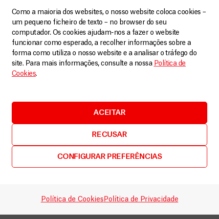
doença. Além disso, não compram os produtos
Como a maioria dos websites, o nosso website coloca cookies –
um pequeno ficheiro de texto – no browser do seu
que os sobreviventes tentam produzir e vender
computador. Os cookies ajudam-nos a fazer o website
para se sustentar. Muitos tiveram que se mudar
funcionar como esperado, a recolher informações sobre a
porque os donos das casas em que moravam não
forma como utiliza o nosso website e a analisar o tráfego do
site. Para mais informações, consulte a nossa
Política de
os aceitavam mais. O estigma e as difíceis
Cookies
.
condições econômicas e de trabalho somadas às
sequelas de saúde associadas ao Ebola
contribuem para o intenso sofrimento psíquico
ACEITAR
desses sobreviventes, que já não conseguem mais
RECUSAR
manter a esperança de retomarem suas vidas.
CONFIGURAR PREFERÊNCIAS
O conjunto de fatores que impactam a saúde
mental dos sobreviventes não pode ser sanado
com sessões de aconselhamento. Em MSF, já
Política de Cookies
Política de Privacidade
sabemos da importância de ações na comunidade