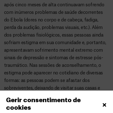
após cinco meses de alta continuavam sofrendo
com inúmeros problemas de saúde decorrentes
do Ebola (dores no corpo e de cabeça, fadiga,
perda da audição, problemas visuais, etc.). Além
dos problemas fisiológicos, essas pessoas ainda
sofriam estigma em sua comunidade e, portanto,
apresentavam sofrimento mental extremo com
sinais de depressão e sintomas de estresse pós-
traumático. Nas sessões de aconselhamento, o
estigma pode aparecer no cotidiano de diversas
formas: as pessoas podem se afastar dos
sobreviventes, deixando de visitar suas casas e
nem mesmo se sentam para conversar com eles,
Gerir consentimento de
apontando dedos e comentando que eles ainda
cookies
estão com Ebola porque apresentam sintomas da