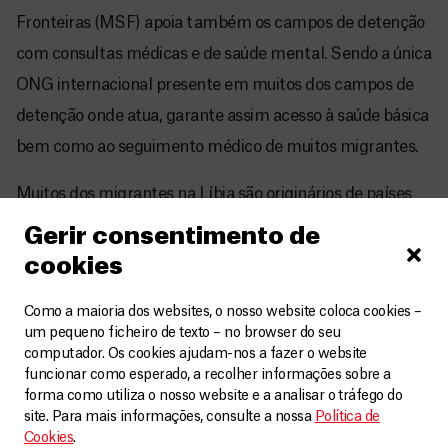
Fronteiras (MSF) apoia também os campos de detenção
com consultas médicas e de saúde mental. Sendo a única
ONG internacional presente em muitos dos campos de
detenção onde atua, garante assim acesso à saúde básica
bem como ao seguimento médico de muitos migrantes.
Muitos dos migrantes na Líbia são originários de países
com alta prevalência de tuberculose (TB). A falta de
Gerir consentimento de
acesso a serviços de saúde associada às precárias
cookies
condições de vida, tanto nos centros de detenção como
Como a maioria dos websites, o nosso website coloca cookies –
nas comunidades na Líbia, são críticos na disseminação
um pequeno ficheiro de texto – no browser do seu
de TB e no potencial desenvolvimento de resistência a
computador. Os cookies ajudam-nos a fazer o website
funcionar como esperado, a recolher informações sobre a
antibióticos.
forma como utiliza o nosso website e a analisar o tráfego do
site. Para mais informações, consulte a nossa
Política de
Em 2020, a MSF inaugurou uma unidade de tuberculose
Cookies
.