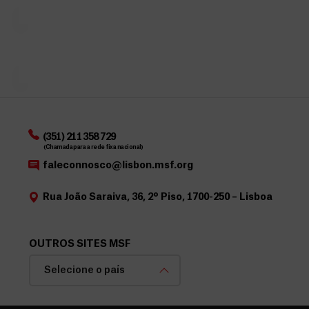
donativo de...
e
ã
médica-
F
humanitária
o
a quem
u
d
mais
n
o
precisa....
d
I
o
R
s
S
p
2
a
0
(351) 211 358 729
(Chamada para a rede fixa nacional)
r
2
faleconnosco@lisbon.msf.org
a
6
a
Rua João Saraiva, 36, 2º Piso, 1700-250 – Lisboa
M
S
F
OUTROS SITES MSF
Selecione o país