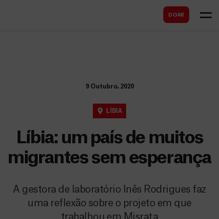
B
s
DOAR
u
c
s
a
c
r
a
r
9 Outubro, 2020
LÍBIA
Líbia: um país de muitos
migrantes sem esperança
A gestora de laboratório Inês Rodrigues faz
uma reflexão sobre o projeto em que
trabalhou em Misrata