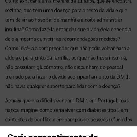
Como explicar a uma menina de 11 anos, que se encontra
sozinha, que tem uma doença para o resto da vida e que
tem de vir ao hospital de manhã e à noite administrar
insulina? Como fazê-la entender que a vida dela dependia
de ela mesma cumprir as recomendações médicas?
Como levá-la a compreender que não podia voltar para a
aldeia e para junto da família, porque não havia insulina,
não possuíam glucómetro, não dispunham de pessoal
treinado para fazer o devido acompanhamento da DM 1,
não havia qualquer suporte para lidar com a doença?
Achava que era difícil viver com DM 1 em Portugal, mas
nunca imaginei como seria viver com diabetes tipo 1 em
contextos de conflito e em campos de pessoas refugiadas
ou deslocadas internas. Nunca imaginei as provações