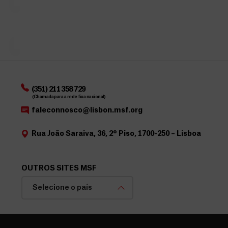
F
humanitária
o
a quem
u
d
mais
n
o
precisa....
d
I
o
R
s
S
p
2
a
0
(351) 211 358 729
(Chamada para a rede fixa nacional)
r
2
faleconnosco@lisbon.msf.org
a
6
a
Rua João Saraiva, 36, 2º Piso, 1700-250 – Lisboa
M
S
F
OUTROS SITES MSF
Selecione o país