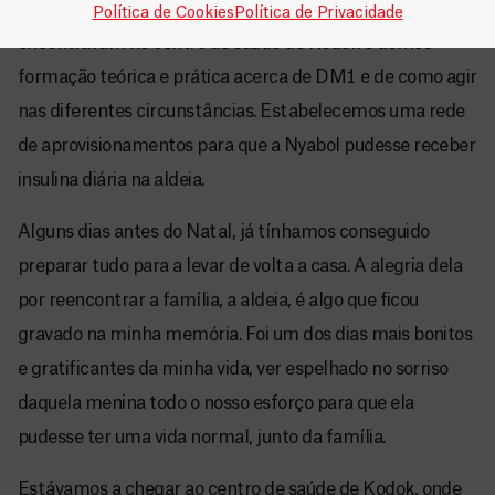
nossa ação com o médico e enfermeiros que se
Política de Cookies
Política de Privacidade
encontravam no centro de saúde de Kodok e demos
formação teórica e prática acerca de DM1 e de como agir
nas diferentes circunstâncias. Estabelecemos uma rede
de aprovisionamentos para que a Nyabol pudesse receber
insulina diária na aldeia.
Alguns dias antes do Natal, já tínhamos conseguido
preparar tudo para a levar de volta a casa. A alegria dela
por reencontrar a família, a aldeia, é algo que ficou
gravado na minha memória. Foi um dos dias mais bonitos
e gratificantes da minha vida, ver espelhado no sorriso
daquela menina todo o nosso esforço para que ela
pudesse ter uma vida normal, junto da família.
Estávamos a chegar ao centro de saúde de Kodok, onde