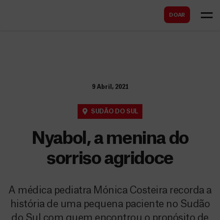
B
s
DOAR
u
c
s
a
c
r
a
r
9 Abril, 2021
SUDÃO DO SUL
Nyabol, a menina do
sorriso agridoce
A médica pediatra Mónica Costeira recorda a
história de uma pequena paciente no Sudão
do Sul com quem encontrou o propósito de