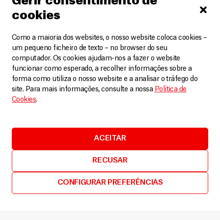
Gerir consentimento de
pelas quais estas crianças passam. O contacto com esta
cookies
realidade foi um choque. Imaginar que esta menina e
todas as outras crianças que sofrem desta doença
Como a maioria dos websites, o nosso website coloca cookies –
um pequeno ficheiro de texto – no browser do seu
poderiam ter uma vida completamente diferente se
computador. Os cookies ajudam-nos a fazer o website
estivessem noutro país. Saber que temos o tratamento
funcionar como esperado, a recolher informações sobre a
para a doença, mas perceber que os obstáculos vão além
forma como utiliza o nosso website e a analisar o tráfego do
site. Para mais informações, consulte a nossa
Política de
de conhecer e ter o tratamento, gerou em mim uma
Cookies
.
grande frustração. A Nyabol só queria voltar para a aldeia
dela, para junto da família. Como a poderíamos ajudar?
ACEITAR
Como poderíamos manter o tratamento médico dela
naquelas circunstâncias?
RECUSAR
A solução passou por transportarmos a Nyabol de volta à
CONFIGURAR PREFERÊNCIAS
aldeia, levando insulina e todo o material médico
necessário para o tratamento da doença. Coordenámos a