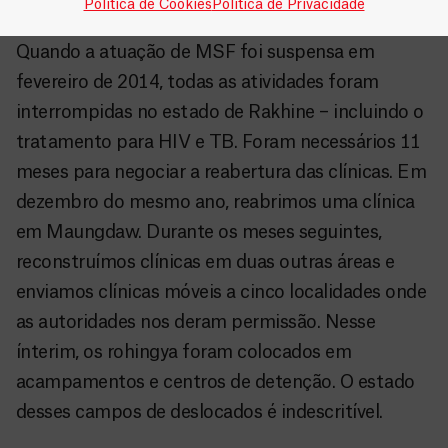
comunidades mais remotas.
Política de Cookies
Política de Privacidade
Quando a atuação de MSF foi suspensa em
fevereiro de 2014, todas as atividades foram
interrompidas no estado de Rakhine – incluindo o
tratamento para HIV e TB. Foram necessários 11
meses para negociar a reabertura das clínicas. Em
dezembro do mesmo ano, reabrimos uma clínica
em Maungdaw. Durante os meses seguintes,
reconstruímos clínicas em duas outras áreas e
enviamos clínicas móveis a cinco localidades onde
as autoridades nos deram permissão. Nesse
ínterim, os rohingya foram colocados em
acampamentos e centros de detenção. O estado
desses campos de deslocados é indescritível.