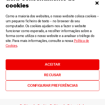
Inn Din, mais ao sul. Em cada um desses postos,
cookies
teria que apresentar uma autorização de
Como a maioria dos websites, o nosso website coloca cookies –
passagem e dar algum dinheiro aos guardas. Um
um pequeno ficheiro de texto – no browser do seu
de nossos colegas, cuja esposa estava grávida,
computador. Os cookies ajudam-nos a fazer o website
funcionar como esperado, a recolher informações sobre a
teve que passar por esse processo. Quando
forma como utiliza o nosso website e a analisar o tráfego do
finalmente chegou ao hospital para uma
site. Para mais informações, consulte a nossa
Política de
cesariana, ela e o bebê já haviam morrido.
Cookies
.
MSF tentou mitigar a falta de acesso para essas
pessoas através de clínicas satélite e clínicas
ACEITAR
móveis. Duas equipes visitavam por dias as vilas
RECUSAR
isoladas, fornecendo tratamento de malária e
cuidados básicos. As equipes viviam em barcos
CONFIGURAR PREFERÊNCIAS
para poder atravessar as florestas ou dormiam em
escolas para fornecer cuidados essenciais nessas