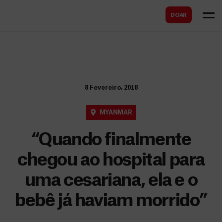
B
s
DOAR
u
c
s
a
c
r
a
r
8 Fevereiro, 2018
MYANMAR
“Quando finalmente
chegou ao hospital para
uma cesariana, ela e o
bebê já haviam morrido”