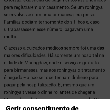
extorsão, exigências de pagamentos astronômicos
para registrarem um casamento. Se um rohingya
se envolvesse com uma birmanesa, era preso.
Famílias podiam ter somente dois filhos e, caso
ultrapassassem esse número, pagavam uma
multa.
O acesso a cuidados médicos sempre foi uma das
maiores dificuldades. Há somente um hospital na
cidade de Maungdaw, onde o serviço é gratuito
para birmaneses, mas aos rohingyas o tratamento
é negado – a não ser que tenham dinheiro para
pagar pela hospitalização. E, mesmo que um
rohingya tivesse o dinheiro, antes de chegar a
Maungdaw, ele teria que passar por mais de 13
postos de controle se morasse, por exemplo, em
Gerir consentimento de