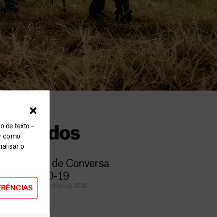
o de texto –
cionados
ar como
alisar o
Rodas de Conversa
COVID-19
1 de Setembro de 2020
ERÊNCIAS