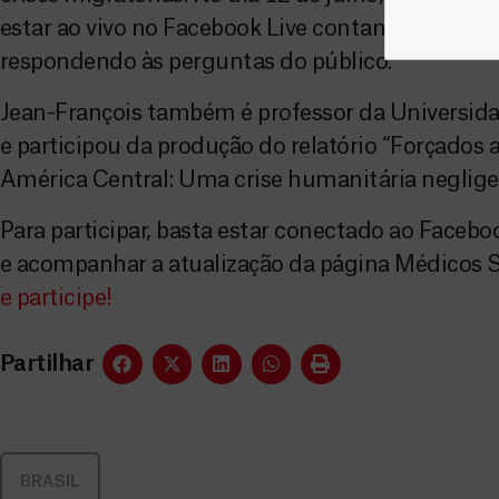
estar ao vivo no Facebook Live contando sobre su
respondendo às perguntas do público.
Jean-François também é professor da Universida
e participou da produção do relatório “Forçados 
América Central: Uma crise humanitária neglige
Para participar, basta estar conectado ao Facebo
e acompanhar a atualização da página Médicos 
e participe!
Partilhar
BRASIL