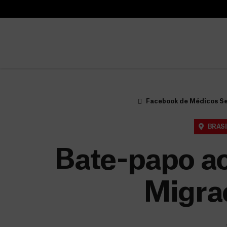
B
u
B
s
u
c
s
a
c
r
a
r
Facebook de Médicos Se
BRASI
Bate-papo ao
Migra