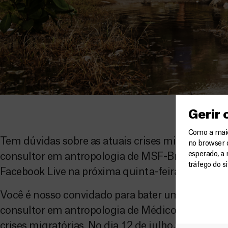
Gerir
Como a maior
Tem dúvidas sobre as atuais crises migratórias? 
no browser 
esperado, a 
consultor em antropologia de MSF-Brasil, vai fa
tráfego do s
Facebook Live na próxima quinta-feira, dia 12, à
Você é nosso convidado para bater um papo com
consultor em antropologia de Médicos Sem Fronte
crises migratórias. No dia 12 de julho, quinta-feir