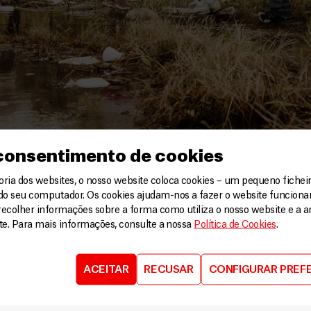
 consentimento de cookies
ia dos websites, o nosso website coloca cookies – um pequeno ficheir
Rela
Jean-François Véran,
do seu computador. Os cookies ajudam-nos a fazer o website funcion
recolher informações sobre a forma como utiliza o nosso website e a an
lar sobre migrações em nosso
ite. Para mais informações, consulte a nossa
Política de Cookies
.
s 19h30.
 Jean-François Véran,
ACEITAR
RECUSAR
CONFIGURAR PREF
iras Brasil, sobre as atuais
a, às 19h30, o profissional vai