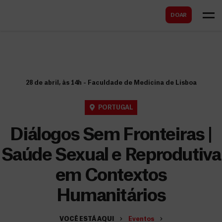
B
s
DOAR
u
c
s
a
c
r
a
r
28 de abril, às 14h - Faculdade de Medicina de Lisboa
PORTUGAL
Diálogos Sem Fronteiras |
Saúde Sexual e Reprodutiva
em Contextos
Humanitários
VOCÊ ESTÁ AQUI
Eventos