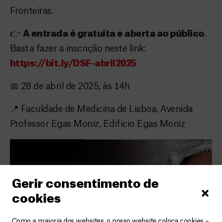
Fronteiras.
👉
A entrada é gratuita e aberta ao público
.
Basta fazer a inscrição neste link:
https://bit.ly/DSF-abril2025
📅 28 de abril de 2025, às 14h
📍 Faculdade de Medicina de Lisboa, Avenida
Professor Egas Moniz, Edifício Egas Moniz
Gerir consentimento de
cookies
Como a maioria dos websites, o nosso website coloca cookies –