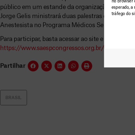
no browser 
público em um estande da organização. No dia 22
esperado, a 
tráfego do s
Jorge Gelis ministrará duas palestras com o tema
Anestesista no Programa Médicos Sem Fronteiras
Para participar, basta acessar ao site e se inscreve
https://www.saespcongressos.org.br/
Partilhar
BRASIL