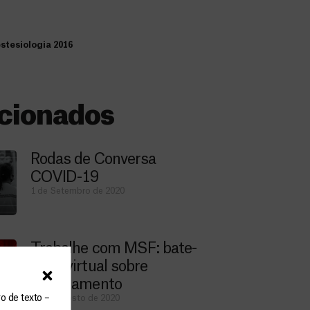
stesiologia 2016
cionados
Rodas de Conversa
COVID-19
1 de Setembro de 2020
Trabalhe com MSF: bate-
papo virtual sobre
recrutamento
o de texto –
21 de Agosto de 2020