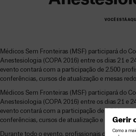
VOCÊ ESTÁ AQU
Médicos Sem Fronteiras (MSF) participará do Co
Anestesiologia (COPA 2016) entre os dias 21 e 24
evento contará com a participação de 2.500 prof
conferências, cursos de atualização e mesas red
Médicos Sem Fronteiras (MSF) participará do Co
Anestesiologia (COPA 2016) entre os dias 21 e 24
evento contará com a participação de 2.500 prof
Gerir
conferências, cursos de atualização e mesas red
Como a maior
Durante todo o evento, profissionais de MSF est