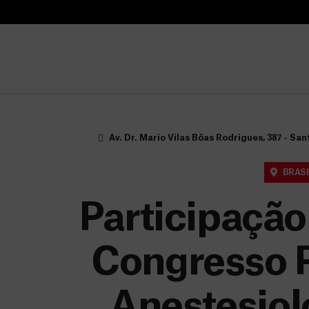
B
u
B
s
u
c
s
a
c
r
a
r
Av. Dr. Mario Vilas Bôas Rodrigues, 387 - Sa
BRASI
Participaçã
Congresso P
Anestesiol