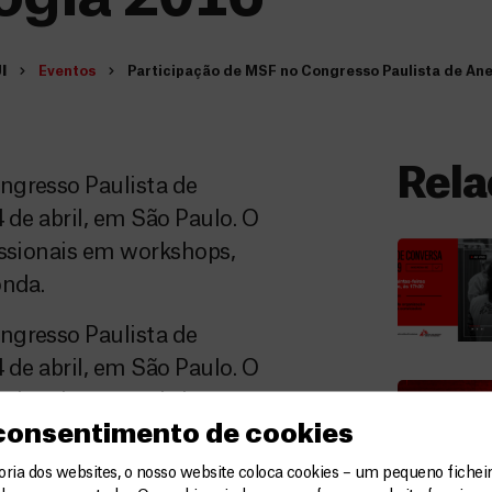
I
Eventos
Participação de MSF no Congresso Paulista de Ane
Rela
ngresso Paulista de
 de abril, em São Paulo. O
issionais em workshops,
onda.
ngresso Paulista de
 de abril, em São Paulo. O
issionais em workshops,
 consentimento de cookies
onda.
ia dos websites, o nosso website coloca cookies – um pequeno ficheir
arão interagindo com o