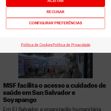
populosas de Soyapango, é também um dos
ACEITAR
lugares mais perigosos do município pela
RECUSAR
forte presença da gangue Mara Salvatrucha
13 (MS13), a […]
CONFIGURAR PREFERÊNCIAS
Política de Cookies
Política de Privacidade
MSF facilita o acesso a cuidados de
saúde em San Salvador e
Soyapango
Em El Salvador, a organização humanitária