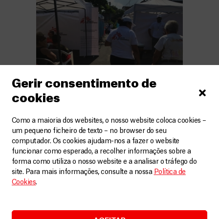
Gerir consentimento de
cookies
Um café com canela em frente aos
Como a maioria dos websites, o nosso website coloca cookies –
muchachos
um pequeno ficheiro de texto – no browser do seu
computador. Os cookies ajudam-nos a fazer o website
(os nomes das pessoas e dos lugares foram
funcionar como esperado, a recolher informações sobre a
alterados por questões de segurança) El
forma como utiliza o nosso website e a analisar o tráfego do
site. Para mais informações, consulte a nossa
Política de
Salvador, América Central.São 8h30 da
Cookies
.
manhã do dia 12 de julho de 2018. Las
Guirnaldas, uma das comunidades mais