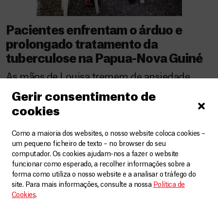
Pacientes enfrentam o árduo e
prolongado tratamento da
tuberculose na Papua-Nova Guiné
As mãos de Louisa tremem de ansiedade,
como acontece em todas as manhãs. Ela está
Gerir consentimento de
claramente nervosa enquanto enche uma
cookies
garrafa de água e pega um punhado de
Como a maioria dos websites, o nosso website coloca cookies –
comprimidos diferentes. Louisa, com quase
um pequeno ficheiro de texto – no browser do seu
20 anos, vive com sua família perto da praia,
computador. Os cookies ajudam-nos a fazer o website
em um dos muitos pequenos assentamentos
funcionar como esperado, a recolher informações sobre a
forma como utiliza o nosso website e a analisar o tráfego do
que compõem Port Moresby, a capital da […]
site. Para mais informações, consulte a nossa
Política de
Cookies
.