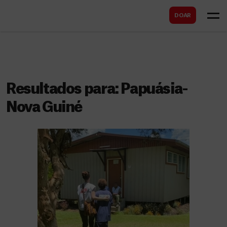
B
s
DOAR
u
c
s
a
c
r
a
r
Resultados para:
Papuásia-
Nova Guiné