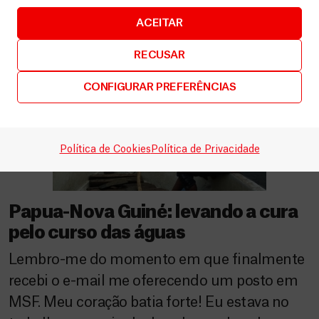
ACEITAR
RECUSAR
CONFIGURAR PREFERÊNCIAS
Política de Cookies
Política de Privacidade
Papua-Nova Guiné: levando a cura
pelo curso das águas
Lembro-me do momento em que finalmente
recebi o e-mail me oferecendo um posto em
MSF. Meu coração batia forte! Eu estava no