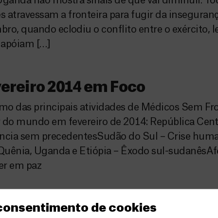
Uganda não mostra sinais de que vai diminuir. Tod
travessam a fronteira para fugir da insegurança
o, quando eclodiu o conflito entre o exército, l
e apóiam […]
ereiro 2014 em Foco
o das principais atividades de Médicos Sem Fro
 do mundo em fevereiro de 2014: República Cent
ência sem precedentesSudão do Sul – Crise huma
Quênia, Uganda e Etiópia – Êxodo sul-sudanêsAf
er em paz
e homossexuais tenham acess
 consentimento de cookies