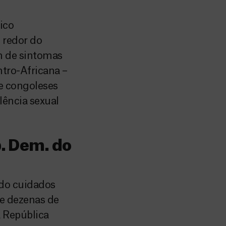
ico
 redor do
m de sintomas
tro-Africana –
e congoleses
lência sexual
p. Dem. do
ndo cuidados
de dezenas de
a República