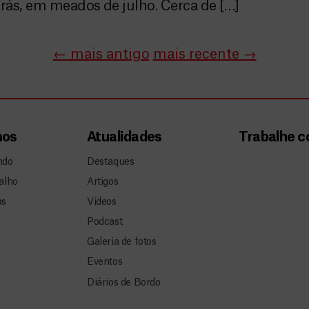
rás, em meados de julho. Cerca de […]
←
mais antigo
mais recente
→
mos
Atualidades
Trabalhe 
ndo
Destaques
alho
Artigos
as
Vídeos
Podcast
Galeria de fotos
Eventos
Diários de Bordo