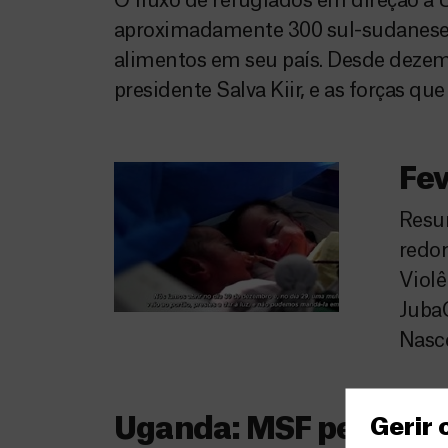
O fluxo de refugiados em direção a 
aproximadamente 300 sul-sudaneses a
alimentos em seu país. Desde dezembr
presidente Salva Kiir, e as forças qu
Fev
Resum
redor
Viol
Juba
Nasc
Uganda: MSF pede qu
Gerir