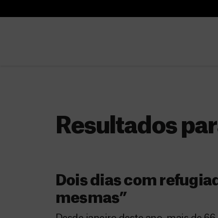
B
u
B
s
u
c
s
a
c
r
a
r
Resultados par
Dois dias com refugia
mesmas”