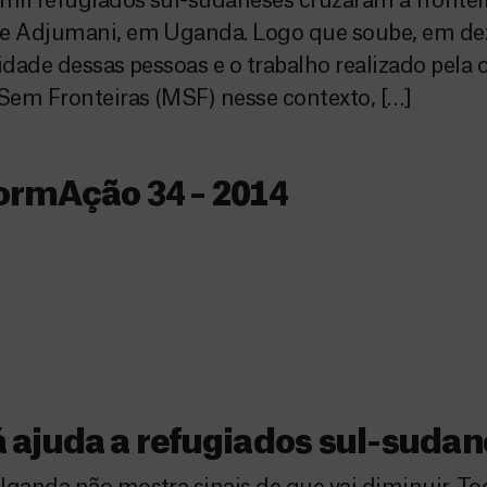
 mil refugiados sul-sudaneses cruzaram a fronteir
 de Adjumani, em Uganda. Logo que soube, em d
idade dessas pessoas e o trabalho realizado pela
Sem Fronteiras (MSF) nesse contexto, […]
ormAção 34 – 2014
 ajuda a refugiados sul-suda