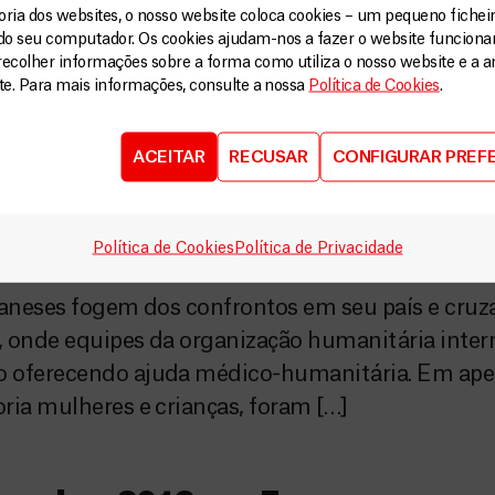
ia dos websites, o nosso website coloca cookies – um pequeno ficheir
do seu computador. Os cookies ajudam-nos a fazer o website funcion
onal Médicos Sem Fronteiras (MSF) está aliviada
recolher informações sobre a forma como utiliza o nosso website e a an
ite. Para mais informações, consulte a nossa
Política de Cookies
.
ossexualidade pelo presidente da Uganda, H.E. Yo
mento do país em 20 de dezembro de 2013. Mas, p
ACEITAR
RECUSAR
CONFIGURAR PREF
zação pede que as autoridades ugandenses […]
Política de Cookies
Política de Privacidade
ária para refugiados sul-sud
daneses fogem dos confrontos em seu país e cruz
, onde equipes da organização humanitária inter
o oferecendo ajuda médico-humanitária. Em ap
ria mulheres e crianças, foram […]