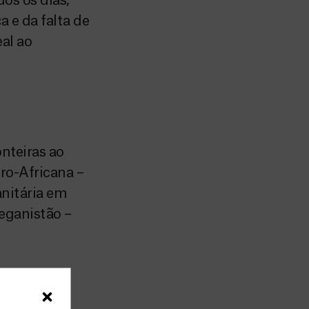
os os dias,
 e da falta de
eal ao
nteiras ao
ro-Africana –
nitária em
eganistão –
o a