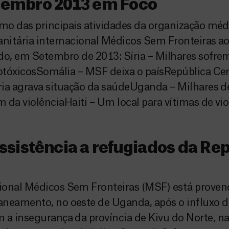
tembro 2013 em Foco
o das principais atividades da organização méd
itária internacional Médicos Sem Fronteiras ao
o, em Setembro de 2013: Síria – Milhares sofre
tóxicosSomália – MSF deixa o paísRepública Cen
ia agrava situação da saúdeUganda – Milhares d
 da violênciaHaiti – Um local para vítimas de vio
sistência a refugiados da Re
ional Médicos Sem Fronteiras (MSF) está prove
aneamento, no oeste de Uganda, após o influxo 
 a insegurança da província de Kivu do Norte, n