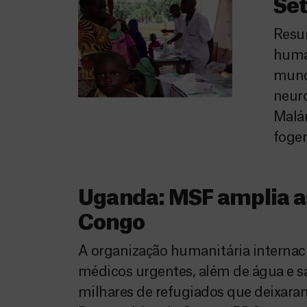
Se
Resum
human
mund
neuro
Malár
fogem
Uganda: MSF amplia as
Congo
A organização humanitária internac
médicos urgentes, além de água e s
milhares de refugiados que deixaram