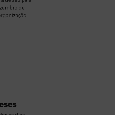
a de seu país
ezembro de
 organização
neses