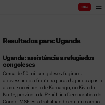
B
s
DOAR
u
c
s
a
c
r
a
r
Resultados para:
Uganda
Uganda: assistência a refugiados
congoleses
Cerca de 50 mil congoleses fugiram,
atravessando a fronteira para a Uganda após o
ataque no vilarejo de Kamango, no Kivu do
Norte, província da República Democrática do
Congo. MSF está trabalhando em um campo