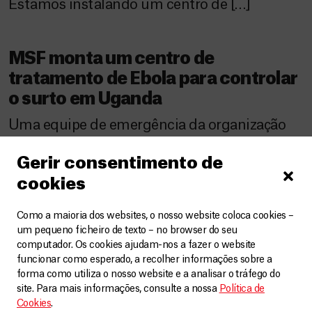
Estamos instalando um centro de […]
MSF monta um centro de
tratamento de Ebola para controlar
o surto em Uganda
Uma equipe de emergência da organização
internacional Médicos Sem Fronteiras (MSF)
Gerir consentimento de
montou um centro de tratamento de Ebola
cookies
em Kagadi, no oeste de Uganda, onde 24
pacientes com suspeita de contaminação já
Como a maioria dos websites, o nosso website coloca cookies –
foram admitidos. Até o momento, 17 pessoas
um pequeno ficheiro de texto – no browser do seu
computador. Os cookies ajudam-nos a fazer o website
já morreram devido ao surto da doença.
funcionar como esperado, a recolher informações sobre a
Equipes de MSF também estão pondo em
forma como utiliza o nosso website e a analisar o tráfego do
site. Para mais informações, consulte a nossa
Política de
prática medidas […]
Cookies
.