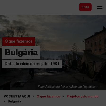
B
s
DOAR
u
c
s
a
c
r
a
r
O que fazemos
Bulgária
Data do início do projeto: 1981
Foto: Alessandro Penso/Magnum Foundation
VOCÊ ESTÁ AQUI
O que fazemos
Projetos pelo mundo
Bulgária