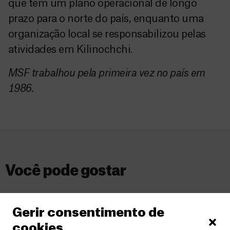
que tem um plano operacional de longo
prazo para o norte do país, enquanto uma
organização local se responsabilizou pelas
atividades em Kilinochchi.
MSF trabalhou pela primeira vez no país em
1986.
Você pode gostar
Gerir consentimento de
cookies