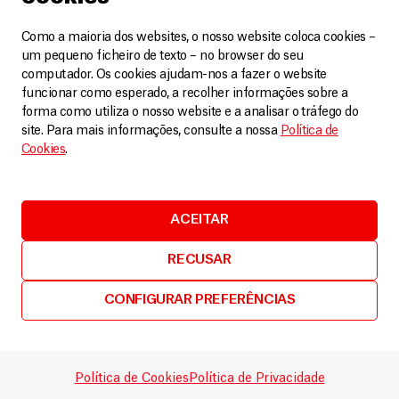
Como a maioria dos websites, o nosso website coloca cookies –
um pequeno ficheiro de texto – no browser do seu
computador. Os cookies ajudam-nos a fazer o website
funcionar como esperado, a recolher informações sobre a
Vídeos
25 Julho, 2026
forma como utiliza o nosso website e a analisar o tráfego do
site. Para mais informações, consulte a nossa
Política de
Onde a insegurança marca a vida
Cookies
.
diária
LEIA MAIS
ACEITAR
RECUSAR
CONFIGURAR PREFERÊNCIAS
Política de Cookies
Política de Privacidade