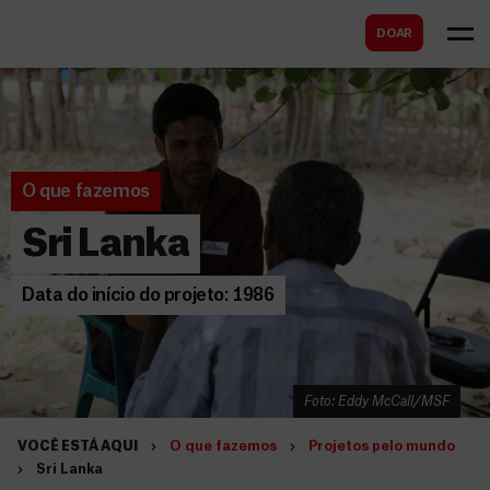
B
s
DOAR
u
c
s
a
c
r
a
r
O que fazemos
Sri Lanka
Data do início do projeto: 1986
Foto: Eddy McCall/MSF
VOCÊ ESTÁ AQUI
O que fazemos
Projetos pelo mundo
Sri Lanka