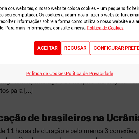
ia dos websites, o nosso website coloca cookies – um pequeno ficheir
do seu computador. Os cookies ajudam-nos a fazer o website funcion
recolher informações sobre a forma como utiliza o nosso website e a an
ite. Para mais informações, consulte a nossa
Política de Cookies
.
strução e desconstrução cot
 em Lankien, uma região do Sudão do Sul, país
ACEITAR
RECUSAR
CONFIGURAR PREF
do sob conflitos civis e com histórias de muita vi
rópria população. Vim para ficar seis meses e já 
o. Sou enfermeiro, gerente das atividades de e
Política de Cookies
Política de Privacidade
ing Activity Manager) do hospital do projeto. T
itos para […]
ação de brasileiros na Ucrâni
 11 horas de duração e pelo menos 3 conexões, 