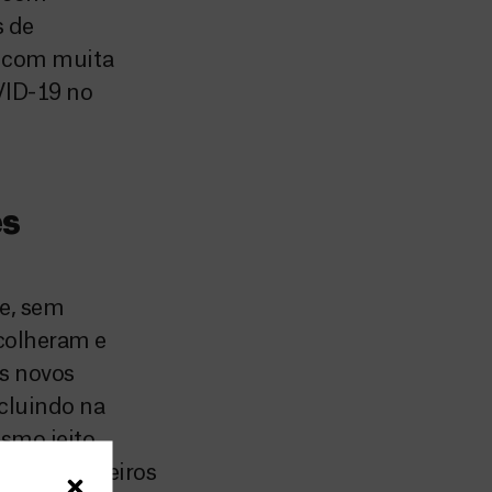
s de
oi com muita
VID-19 no
es
ue, sem
colheram e
s novos
cluindo na
smo jeito,
 e companheiros