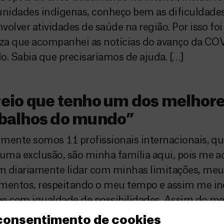
nidades indígenas, conheço bem as dificuldade
volver atividades de saúde na região. Por isso f
eza que acompanhei as notícias do avanço da CO
o. Sabia que precisaríamos de ajuda. […]
eio que tenho um dos melhor
abalhos do mundo”
mente somos 11 profissionais internacionais, q
ma exclusão, são minha família aqui, pois me a
m diariamente lidar com minhas limitações, meu
imentos, respeitando o meu tempo e assim me in
e com igualdade de possibilidades. Assim do me
o também a felicidade de ter como bons amigos
 consentimento de cookies