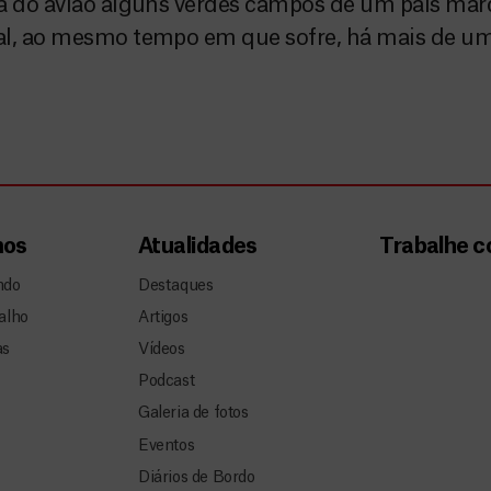
la do avião alguns verdes campos de um país mar
ral, ao mesmo tempo em que sofre, há mais de 
mos
Atualidades
Trabalhe 
ndo
Destaques
alho
Artigos
as
Vídeos
Podcast
Galeria de fotos
Eventos
Diários de Bordo