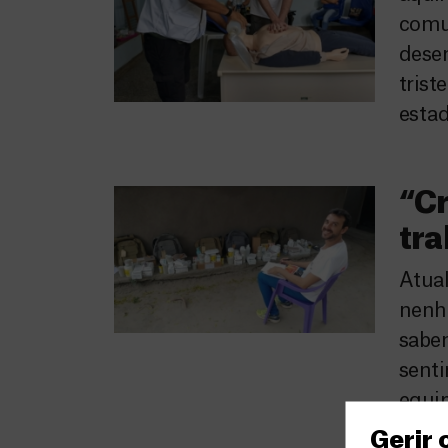
comu
desen
trist
estad
“Cr
tr
Atual
nenhu
sabe
sent
equip
tenh
Gerir