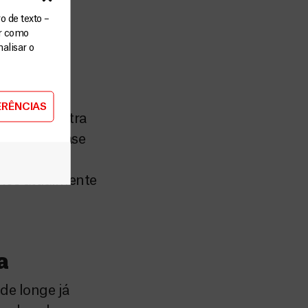
o de texto –
ar como
alisar o
idianas
 atualmente
ERÊNCIAS
olência contra
estou há quase
nfermagem
emos atualmente
a
de longe já