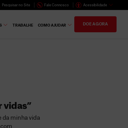
Pesquisar no Site
Fale Connosco
Acessibilidade
DOE AGORA
S
TRABALHE
COMO AJUDAR
r vidas”
e da minha vida
e com