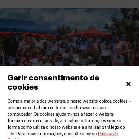
Gerir consentimento de
cookies
Como a maioria dos websites, o nosso website coloca cookies –
um pequeno ficheiro de texto – no browser do seu
Serra Leoa
computador. Os cookies ajudam-nos a fazer o website
funcionar como esperado, a recolher informações sobre a
MSF complementa os conhecimentos do pessoal
forma como utiliza o nosso website e a analisar o tráfego do
médico na Serra Leoa
site. Para mais informações, consulte a nossa
Política de
Artigos
17 Junho, 2025