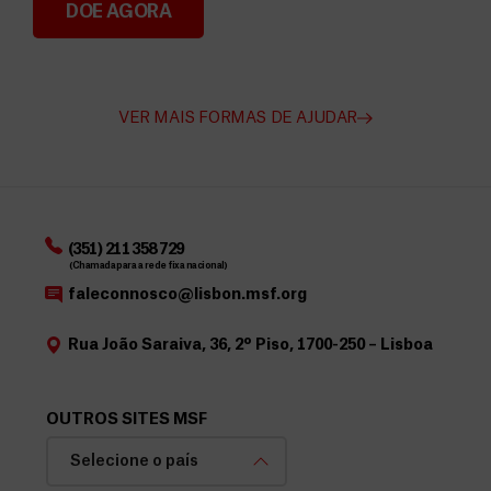
DOE AGORA
Angarie Fundos para a MSF
VER MAIS FORMAS DE AJUDAR
(351) 211 358 729
(Chamada para a rede fixa nacional)
faleconnosco@lisbon.msf.org
Rua João Saraiva, 36, 2º Piso, 1700-250 – Lisboa
OUTROS SITES MSF
Selecione o país