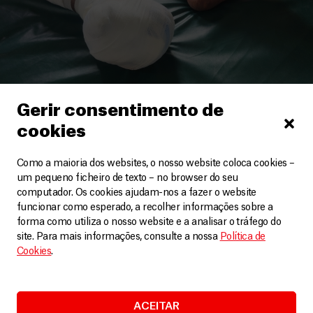
Gerir consentimento de
cookies
Bangladesh
,
Myanmar
Como a maioria dos websites, o nosso website coloca cookies –
Encurralados e esquecidos: onde podem os
um pequeno ficheiro de texto – no browser do seu
rohingya procurar segurança?
computador. Os cookies ajudam-nos a fazer o website
Artigos
23 Agosto, 2024
funcionar como esperado, a recolher informações sobre a
forma como utiliza o nosso website e a analisar o tráfego do
site. Para mais informações, consulte a nossa
Política de
LEIA MAIS
Cookies
.
ACEITAR