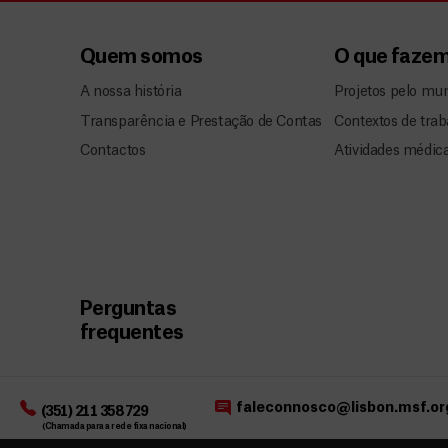
Quem somos
O que faze
A nossa história
Projetos pelo mu
Transparência e Prestação de Contas
Contextos de trab
Contactos
Atividades médic
Perguntas
frequentes
faleconnosco@lisbon.msf.or
(351) 211 358 729
(Chamada para a rede fixa nacional)