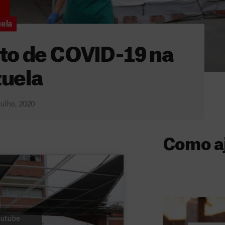
ela
to de COVID-19 na
uela
Julho, 2020
Como a
Donativo
O seu donativo
ajuda-nos a l
a quem mais p
Youtube