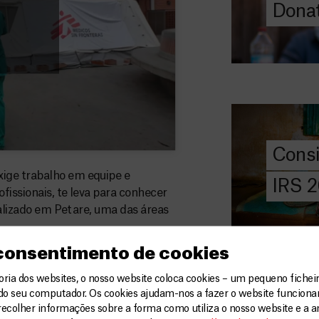
Donat
DOE
AGORA
Consigna
2026
Saiba tudo so
IRS: o que é,
preencher, e 
Cons
MSF com o do
ige trabalho em equipe e
IRS 
fissionais, te leva para conhecer
DOE
AGORA
ocalizado em Petare, uma das áreas
Angarie 
 consentimento de cookies
MSF
A MSF depend
ia dos websites, o nosso website coloca cookies – um pequeno ficheir
do seu computador. Os cookies ajudam-nos a fazer o website funcion
donativos pri
recolher informações sobre a forma como utiliza o nosso website e a an
chegar assist