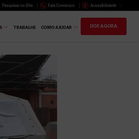
Pesquisar no Site
Fale Connosco
Acessibilidade
DOE AGORA
S
TRABALHE
COMO AJUDAR