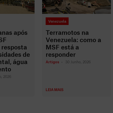
Venezuela
anas após
Terramotos na
SF
Venezuela: como a
 resposta
MSF está a
sidades de
responder
tal, água
Artigos
30 Junho, 2026
ento
o, 2026
LEIA MAIS