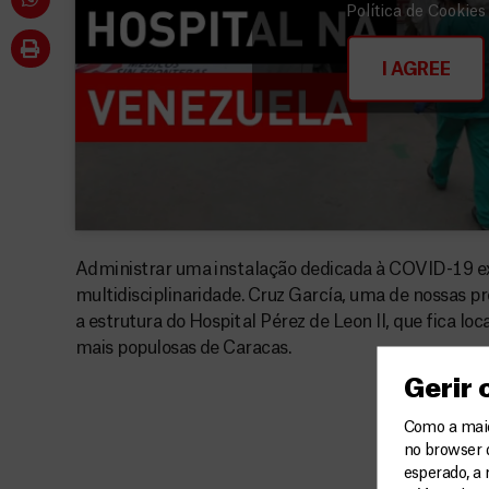
Política de Cookies
I AGREE
Administrar uma instalação dedicada à COVID-19 ex
multidisciplinaridade. Cruz García, uma de nossas pro
a estrutura do Hospital Pérez de Leon II, que fica l
mais populosas de Caracas.
Gerir
Como a maior
no browser 
esperado, a 