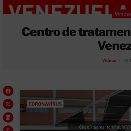
Venezu
Centro de tratamen
Venez
Vídeos
23 
Click 'I agree' to enable 