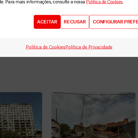
ite. Para mais informações, consulte a nossa
Política de Cookies
.
Angar
humanitária a
para
ACEITAR
RECUSAR
CONFIGURAR PREF
DOE
AGORA
Política de Cookies
Política de Privacidade
V