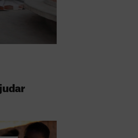
judar
s
 faz a diferença,
evar cuidados médicos
recisa.