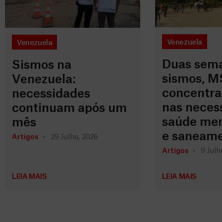
Venezuela
Venezuela
Duas sem
Sismos na
sismos, M
Venezuela:
concentra
necessidades
nas neces
continuam após um
saúde men
mês
e saneam
Artigos
29 Julho, 2026
Artigos
9 Julh
LEIA MAIS
LEIA MAIS