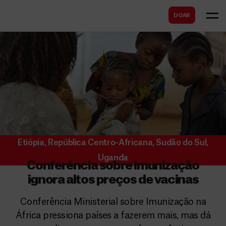
B
s
DOAR
u
c
s
a
c
r
a
r
Etiópia
,
República Centro-Africana
,
Sudão do Sul
,
Uganda
Conferência sobre imunização
ignora altos preços de vacinas
Conferência Ministerial sobre Imunização na
África pressiona países a fazerem mais, mas dá