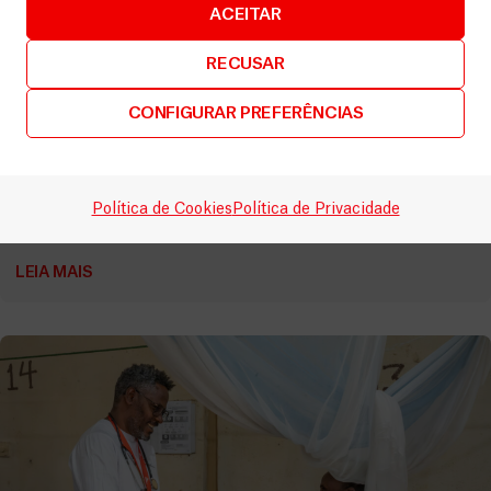
ACEITAR
RECUSAR
CONFIGURAR PREFERÊNCIAS
República Democrática do Congo
,
Uganda
Construir conhecimento e confiança na resposta ao
surto de Ébola
Política de Cookies
Política de Privacidade
Vídeos
20 Junho, 2026
LEIA MAIS