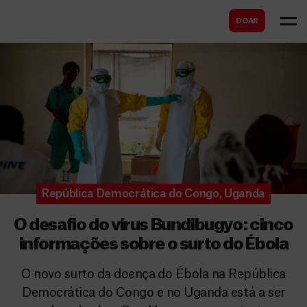
B
s
DOAR
u
c
s
a
c
r
a
r
República Democrática do Congo
,
Uganda
O desafio do vírus Bundibugyo: cinco
informações sobre o surto do Ébola
O novo surto da doença do Ébola na República
Democrática do Congo e no Uganda está a ser