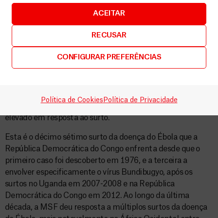
Foram posteriormente identificados casos nas zonas de
ACEITAR
saúde de Bunia e Rwampara e, poucos dias depois, na
província vizinha de Kivu do Norte, incluindo a capital,
RECUSAR
Goma, apontando para uma propagação já significativa por
todo o território.
CONFIGURAR PREFERÊNCIAS
As autoridades de saúde no Uganda, que partilha fronteira
com a República Democrática do Congo, confirmaram um
primeiro caso, de uma pessoa que morreu a 14 de maio. No
Política de Cookies
Política de Privacidade
domingo, 17 de maio, a OMS ativou o nível de alerta mais
elevado em resposta ao surto.
Esta é o décimo sétimo surto da doença do Ébola que a
República Democrática do Congo enfrenta desde que o
primeiro caso foi descoberto em 1976, e a terceira a
envolver especificamente o vírus Bundibugyo, após os
surtos no Uganda em 2007-2008 e na República
Democrática do Congo em 2012. Ao longo da última
década, a MSF deu resposta a múltiplos surtos da doença