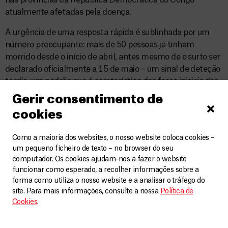
nas províncias da República Democrática do Congo
atualmente afetadas pela doença.
A urgência de uma resposta rápida é sublinhada por um
número preocupante: mais de 50 pessoas já tinham
morrido desde o início de abril, antes mesmo de o surto ser
declarado oficialmente a 15 de maio – um sinal de deteção
tardia, um padrão que é caraterístico das fases iniciais dos
surtos da doença do Ébola, mas que é especialmente
Gerir consentimento de
preocupante na atual crise devido ao elevado número de
cookies
casos suspeitos e de mortes já anunciado.
Como a maioria dos websites, o nosso website coloca cookies –
um pequeno ficheiro de texto – no browser do seu
5 – O que sabemos sobre a
computador. Os cookies ajudam-nos a fazer o website
funcionar como esperado, a recolher informações sobre a
propagação do surto?
forma como utiliza o nosso website e a analisar o tráfego do
site. Para mais informações, consulte a nossa
Política de
A MSF recebeu os primeiros alertas a 9 e 10 de maio sobre
Cookies
.
um número crescente de mortes na zona de saúde de
Mongwalu, a noroeste de Bunia, na província de Ituri.