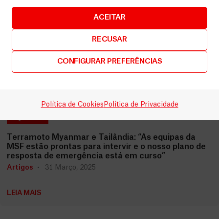
ACEITAR
RECUSAR
CONFIGURAR PREFERÊNCIAS
Política de Cookies
Política de Privacidade
Myanmar
Terramoto Myanmar e Tailândia: “As equipas da
MSF estão prontas para intervir e o nosso plano de
resposta de emergência está em curso”
Artigos
31 Março, 2025
LEIA MAIS