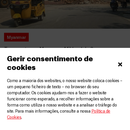
Myanmar
Terramoto em Myanmar: Mikhael de Souza,
coordenador de projeto MSF, conta-nos das
Gerir consentimento de
necessidades urgentes causadas por esta
emergência
cookies
Artigos
3 Abril, 2025
Como a maioria dos websites, o nosso website coloca cookies –
um pequeno ficheiro de texto – no browser do seu
LEIA MAIS
computador. Os cookies ajudam-nos a fazer o website
funcionar como esperado, a recolher informações sobre a
forma como utiliza o nosso website e a analisar o tráfego do
site. Para mais informações, consulte a nossa
Política de
Cookies
.