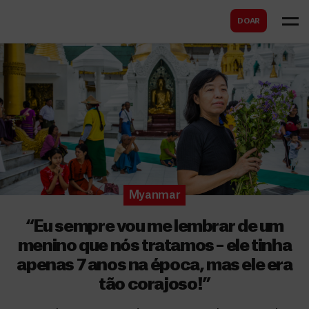
B
s
DOAR
u
c
s
a
c
r
a
r
Myanmar
“Eu sempre vou me lembrar de um
menino que nós tratamos – ele tinha
apenas 7 anos na época, mas ele era
tão corajoso!”