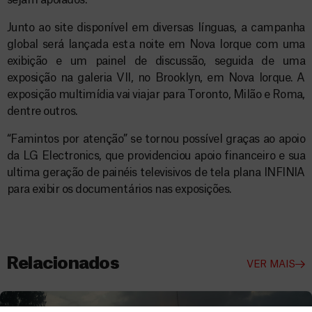
sejam apoiados.
Junto ao site disponível em diversas línguas, a campanha
global será lançada esta noite em Nova Iorque com uma
exibição e um painel de discussão, seguida de uma
exposição na galeria VII, no Brooklyn, em Nova Iorque. A
exposição multimídia vai viajar para Toronto, Milão e Roma,
dentre outros.
“Famintos por atenção” se tornou possível graças ao apoio
da LG Electronics, que providenciou apoio financeiro e sua
ultima geração de painéis televisivos de tela plana INFINIA
para exibir os documentários nas exposições.
Relacionados
VER MAIS