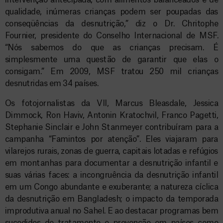
intervenção antecipada, com alimentos balanceados e de
qualidade, inúmeras crianças podem ser poupadas das
conseqüências da desnutrição,” diz o Dr. Chritophe
Fournier, presidente do Conselho Internacional de MSF.
“Nós sabemos do que as crianças precisam. É
simplesmente uma questão de garantir que elas o
consigam.” Em 2009, MSF tratou 250 mil crianças
desnutridas em 34 países.
Os fotojornalistas da VII, Marcus Bleasdale, Jessica
Dimmock, Ron Haviv, Antonin Kratochvil, Franco Pagetti,
Stephanie Sinclair e John Stanmeyer contribuíram para a
campanha “Famintos por atenção”. Eles viajaram para
vilarejos rurais, zonas de guerra, capitais lotadas e refúgios
em montanhas para documentar a desnutrição infantil e
suas várias faces: a incongruência da desnutrição infantil
em um Congo abundante e exuberante; a natureza cíclica
da desnutrição em Bangladesh; o impacto da temporada
improdutiva anual no Sahel. E ao destacar programas bem