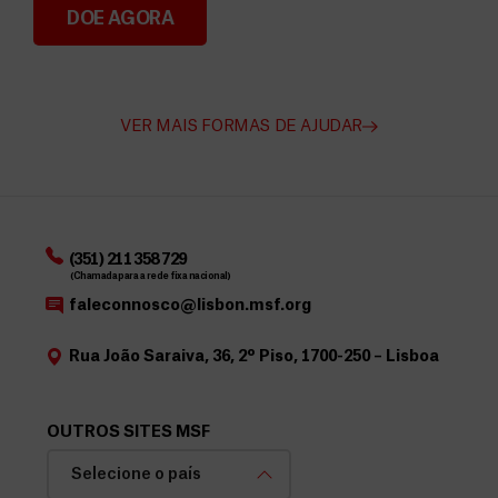
DOE AGORA
Angarie Fundos para a MSF
VER MAIS FORMAS DE AJUDAR
(351) 211 358 729
(Chamada para a rede fixa nacional)
faleconnosco@lisbon.msf.org
Rua João Saraiva, 36, 2º Piso, 1700-250 – Lisboa
OUTROS SITES MSF
Selecione o país