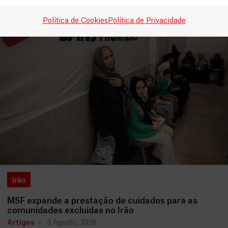
Política de Cookies
Política de Privacidade
Irão
MSF expande a prestação de cuidados para as
comunidades excluídas no Irão
Artigos
3 Agosto, 2026