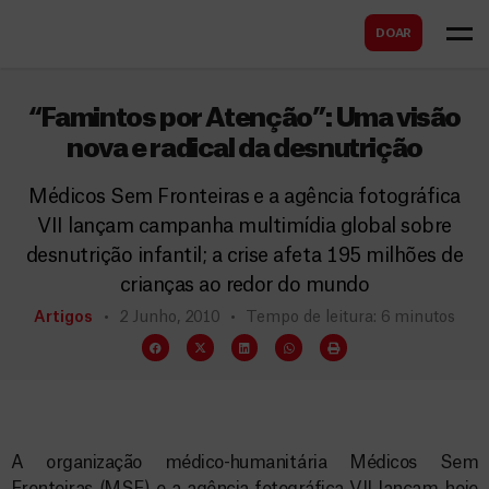
B
s
DOAR
u
c
s
a
c
“Famintos por Atenção”: Uma visão
r
a
nova e radical da desnutrição
r
Médicos Sem Fronteiras e a agência fotográfica
VII lançam campanha multimídia global sobre
desnutrição infantil; a crise afeta 195 milhões de
crianças ao redor do mundo
Artigos
2 Junho, 2010
Tempo de leitura: 6 minutos
A organização médico-humanitária Médicos Sem