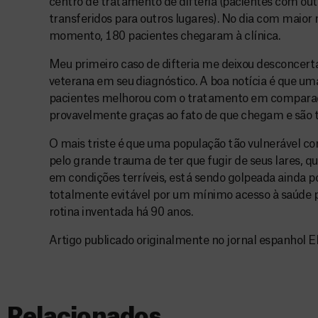
centro de tratamento de difteria (pacientes com ou
transferidos para outros lugares). No dia com maior
momento, 180 pacientes chegaram à clínica.
Meu primeiro caso de difteria me deixou desconcert
veterana em seu diagnóstico. A boa notícia é que u
pacientes melhorou com o tratamento em comparaç
provavelmente graças ao fato de que chegam e são 
O mais triste é que uma população tão vulnerável co
pelo grande trauma de ter que fugir de seus lares, que
em condições terríveis, está sendo golpeada ainda 
totalmente evitável por um mínimo acesso à saúde p
rotina inventada há 90 anos.
Artigo publicado originalmente no jornal espanhol E
Relacionados