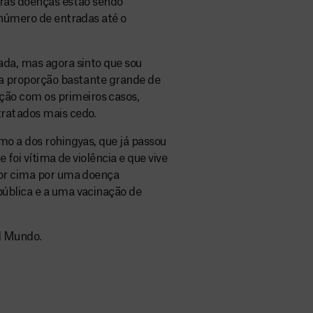
tras doenças estão sendo
 número de entradas até o
ada, mas agora sinto que sou
ma proporção bastante grande de
ão com os primeiros casos,
tratados mais cedo.
mo a dos rohingyas, que já passou
 foi vítima de violência e que vive
por cima por uma doença
ública e a uma vacinação de
l Mundo.