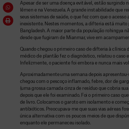
Apesar de ser uma doença evitável, estão surgindo 
Iêmen e na Venezuela. A grande instabilidade que r
seus sistemas de saúde, o que fez com que o acesso a
inexistente. Nestes momentos, a difteria está muito
Bangladesh. A maior parte da população rohingya nã
desde que fugiram de Mianmar, vive em acampamen
Quando chegou o primeiro caso de difteria à clínica 
médico de plantão fez o diagnóstico, relatou o caso
Infelizmente, o paciente foi embora e nunca mais vol
Aproximadamente uma semana depois apresentou-s
chegou com o pescoço inflamado, febre, dor de g
(uma grossa camada cinza de resíduo que cobria su
depois que ele foi examinado. Foi o primeiro caso que
de livro. Colocamos o garoto em isolamento e com
antibióticos. Preocupava-me que suas vias aéreas fo
única alternativa com os poucos meios de que dis
enquanto ele permaneceu isolado.