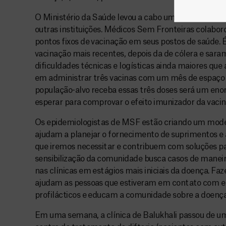
O Ministério da Saúde levou a cabo uma campanha d
outras instituições. Médicos Sem Fronteiras colabo
pontos fixos de vacinação em seus postos de saúde. 
vacinação mais recentes, depois da de cólera e sar
dificuldades técnicas e logísticas ainda maiores que 
em administrar três vacinas com um mês de espaço e
população-alvo receba essas três doses será um enor
esperar para comprovar o efeito imunizador da vacin
Os epidemiologistas de MSF estão criando um model
ajudam a planejar o fornecimento de suprimentos e
que iremos necessitar e contribuem com soluções par
sensibilização da comunidade busca casos de maneir
nas clínicas em estágios mais iniciais da doença. Faze
ajudam as pessoas que estiveram em contato com ele
profilácticos e educam a comunidade sobre a doença
Em uma semana, a clínica de Balukhali passou de u