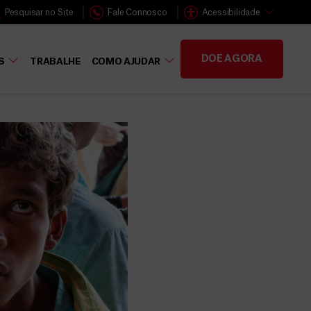
Pesquisar no Site
Fale Connosco
Acessibilidade
DOE AGORA
S
TRABALHE
COMO AJUDAR