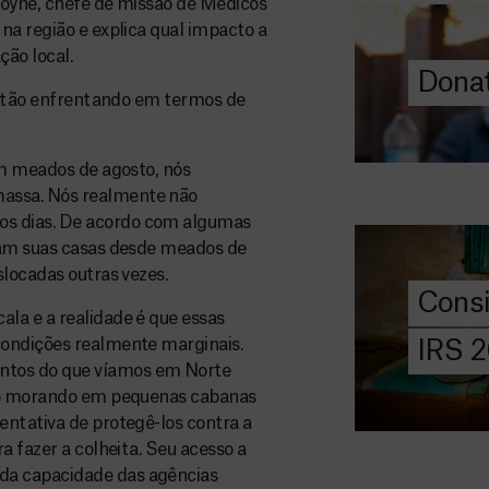
Coyne, chefe de missão de Médicos
ajuda-nos a l
na região e explica qual impacto a
a quem mais p
ão local.
Donat
DOE
 estão enfrentando em termos de
AGORA
Consigna
em meados de agosto, nós
2026
assa. Nós realmente não
s dias. De acordo com algumas
Saiba tudo so
ram suas casas desde meados de
IRS: o que é,
slocadas outras vezes.
preencher, e 
Cons
MSF com o do
la e a realidade é que essas
condições realmente marginais.
IRS 
DOE
tos do que víamos em Norte
AGORA
tão morando em pequenas cabanas
entativa de protegê-los contra a
Angarie 
a fazer a colheita. Seu acesso a
MSF
da capacidade das agências