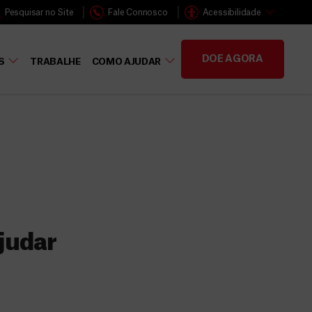
Pesquisar no Site
Fale Connosco
Acessibilidade
DOE AGORA
S
TRABALHE
COMO AJUDAR
judar
s
 faz a diferença,