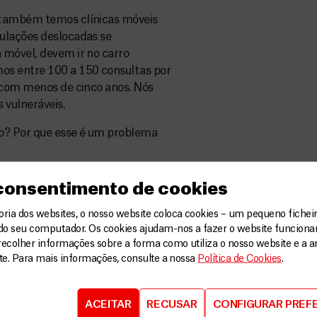
 também temos clínicas móveis
ulações deslocadas se
 móvel, devem ir no carro
os entre 100 a 150 consultas por
s com menos de cinco anos. Nós
 vulneráveis.
so? Por que esse é um problema
dos, então cada vez que você
 consentimento de cookies
armado, fica mais complicado ter
m organização internacional
ia dos websites, o nosso website coloca cookies – um pequeno ficheir
 onde realmente não temos como
do seu computador. Os cookies ajudam-nos a fazer o website funcion
recolher informações sobre a forma como utiliza o nosso website e a an
ite. Para mais informações, consulte a nossa
Política de Cookies
.
rte?
 a grandeza do problema, o
ACEITAR
RECUSAR
CONFIGURAR PREF