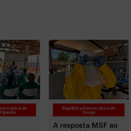
emocrática do
República Democrática do
Uganda
Congo
A resposta MSF ao