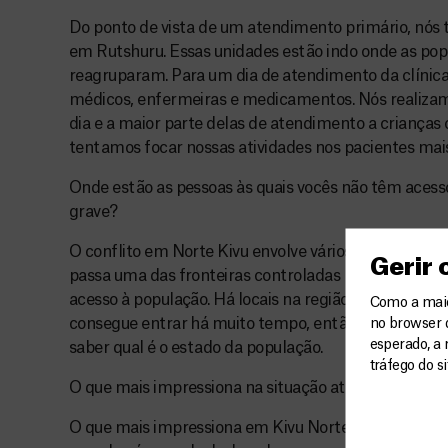
Do ponto de vista de um atendimento primário, nós
em Rutshuru. Essas unidades estão indo onde as pop
reagruparam. Para um dia de atendimento da clínica
médicos, enfermeiras e medicamentos. Nós realizam
dia e a maior parte delas de atendimento a criança
tentamos focar nossas atividades nos pacientes mais
Onde estão as pessoas às quais vocês não têm aces
grave?
O conflito em Norte Kivu envolve vários grupos arma
Gerir
passa uma das fronteiras controladas por um grupo 
acesso à população. Há locais na região onde nenhu
Como a maior
consegue entrar há muito tempo, então há lugares
no browser 
esperado, a 
saber qual é o estado da população.
tráfego do s
O que mais impressiona na situação atual de Kivu No
O que mais impressiona em Kivu Norte atualmente é