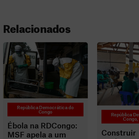
Relacionados
República Democrática do
Congo
República D
Congo
,
Ébola na RDCongo:
Construir
MSF apela a um