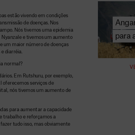
A MSF depend
donativos pri
chegar assist
oas estão vivendo em condições
Angar
humanitária a
ransmissão de doenças. Nos
arampo. Nós tivemos uma epidemia
para
 Nyanzale e tivemos um aumento
DOE
de um maior número de doenças
AGORA
e diarréia.
ia normal?
V
dários. Em Rutshuru, por exemplo,
l oferecemos serviços de
spital, nós tivemos um aumento de
ndas para aumentar a capacidade
e trabalho e reforçamos a
fazer tudo isso, mas obviamente