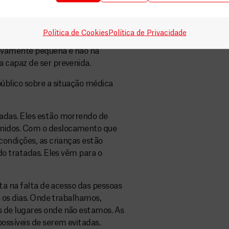
enças. Como mencionei
que é uma doença que não vemos
á foi vacinada. O problema agora
Política de Cookies
Política de Privacidade
ramos 500 casos de sarampo em um
tivamente pequena e não há
 capaz de ser prevenida.
úblico sobre a situação médica
adas. Eles estão morrendo de
nidos. Com o deslocamento que
condições, as crianças estão
do tratadas. Eles vêm para o
ta na falta de acesso das pessoas
s os dias. Onde trabalhamos,
 de lugares onde não estamos. As
ssíveis de serem evitadas.