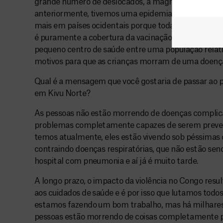
grande número de deslocados, a magnitude das do
anteriormente, tivemos uma epidemia de sarampo, 
mais em países ocidentais porque toda a população j
é puramente a cobertura da vacinação. Nós regist
pequeno centro de saúde entre uma população rela
motivos para que as crianças morram de uma doença
Qual é a mensagem que você gostaria de passar ao p
em Kivu Norte?
As pessoas não estão morrendo de doenças complic
problemas completamente capazes de serem preve
temos atualmente, eles estão vivendo sob péssimas 
contraindo doenças respiratórias, que não estão sen
hospital com pneumonia e aí já é muito tarde.
A longo prazo, o impacto da violência no Congo resul
aos cuidados de saúde e é por isso que lutamos todo
estamos fazendo um bom trabalho, mas há milhares
pessoas estão morrendo de coisas completamente po