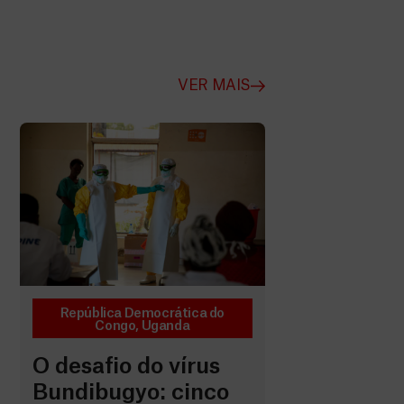
VER MAIS
República Democrática do
Congo
,
Uganda
O desafio do vírus
Bundibugyo: cinco