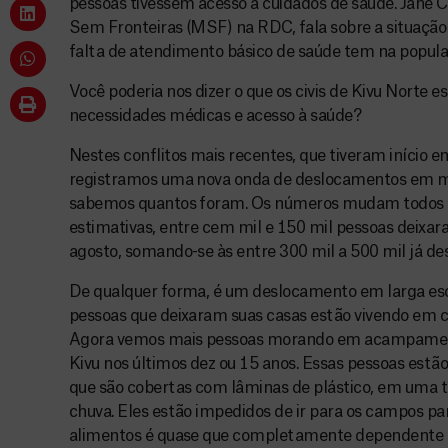
pessoas tivessem acesso a cuidados de saúde. Jane 
Sem Fronteiras (MSF) na RDC, fala sobre a situação 
falta de atendimento básico de saúde tem na populaç
Você poderia nos dizer o que os civis de Kivu Norte
necessidades médicas e acesso à saúde?
Nestes conflitos mais recentes, que tiveram início 
registramos uma nova onda de deslocamentos em m
sabemos quantos foram. Os números mudam todos o
estimativas, entre cem mil e 150 mil pessoas deixa
agosto, somando-se às entre 300 mil a 500 mil já de
De qualquer forma, é um deslocamento em larga esca
pessoas que deixaram suas casas estão vivendo em 
Agora vemos mais pessoas morando em acampamen
Kivu nos últimos dez ou 15 anos. Essas pessoas es
que são cobertas com lâminas de plástico, em uma t
chuva. Eles estão impedidos de ir para os campos par
alimentos é quase que completamente dependente 