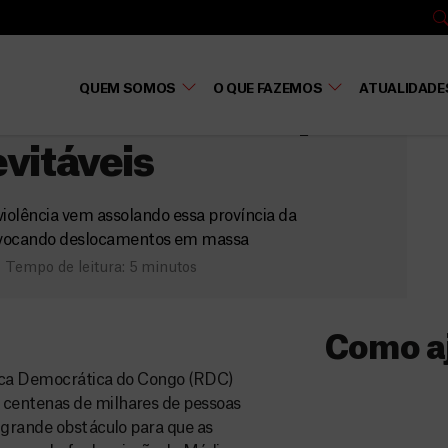
ática do Congo
QUEM SOMOS
O QUE FAZEMOS
ATUALIDADE
 estão morrendo por
vitáveis
olência vem assolando essa província da
ovocando deslocamentos em massa
Tempo de leitura: 5 minutos
Como a
blica Democrática do Congo (RDC)
Donativo
 centenas de milhares de pessoas
 grande obstáculo para que as
O seu donativo