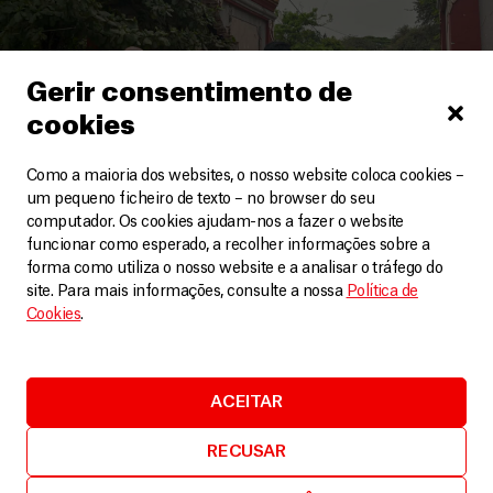
Gerir consentimento de
cookies
Como a maioria dos websites, o nosso website coloca cookies –
um pequeno ficheiro de texto – no browser do seu
computador. Os cookies ajudam-nos a fazer o website
funcionar como esperado, a recolher informações sobre a
Myanmar
forma como utiliza o nosso website e a analisar o tráfego do
site. Para mais informações, consulte a nossa
Política de
MSF intensifica resposta em Myanmar após
Cookies
.
terramoto devastador
Artigos
11 Abril, 2025
LEIA MAIS
ACEITAR
RECUSAR