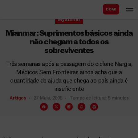
B
s
DOAR
u
c
Myanmar
s
a
c
Mianmar: Suprimentos básicos ainda
r
a
não chegam a todos os
sobreviventes
r
Três semanas após a passagem do ciclone Nargis,
Médicos Sem Fronteiras ainda acha que a
quantidade de ajuda que chega ao país ainda é
insuficiente
Artigos
27 Maio, 2008
Tempo de leitura: 5 minutos