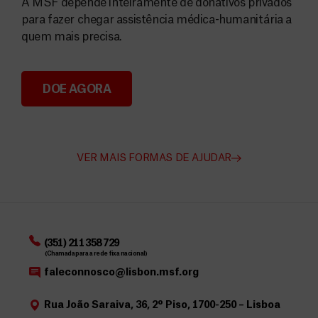
A MSF depende inteiramente de donativos privados
para fazer chegar assistência médica-humanitária a
quem mais precisa.
DOE AGORA
Angarie Fundos para a MSF
VER MAIS FORMAS DE AJUDAR
(351) 211 358 729
(Chamada para a rede fixa nacional)
faleconnosco@lisbon.msf.org
Rua João Saraiva, 36, 2º Piso, 1700-250 – Lisboa