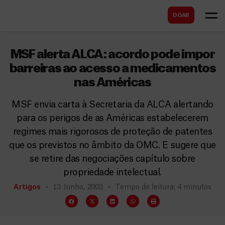
B
s
DOAR
u
c
s
a
c
MSF alerta ALCA: acordo pode impor
r
a
barreiras ao acesso a medicamentos
nas Américas
r
MSF envia carta à Secretaria da ALCA alertando
para os perigos de as Américas estabelecerem
regimes mais rigorosos de proteção de patentes
que os previstos no âmbito da OMC. E sugere que
se retire das negociações capítulo sobre
propriedade intelectual.
Artigos
13 Junho, 2003
Tempo de leitura: 4 minutos