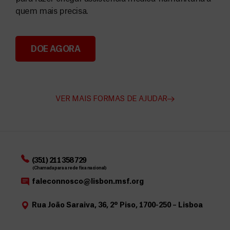
quem mais precisa.
DOE AGORA
Angarie Fundos para a MSF
VER MAIS FORMAS DE AJUDAR
(351) 211 358 729
(Chamada para a rede fixa nacional)
faleconnosco@lisbon.msf.org
Rua João Saraiva, 36, 2º Piso, 1700-250 – Lisboa