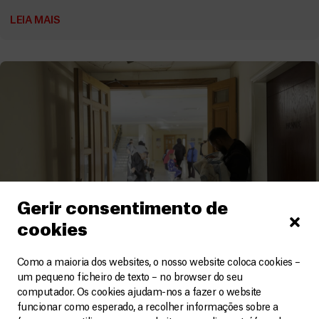
LEIA MAIS
Gerir consentimento de
cookies
Líbano
Como a maioria dos websites, o nosso website coloca cookies –
um pequeno ficheiro de texto – no browser do seu
Um quotidiano de medo, perdas e incerteza
computador. Os cookies ajudam-nos a fazer o website
Vídeos
1 Agosto, 2026
funcionar como esperado, a recolher informações sobre a