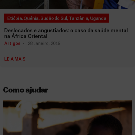
Etiópia
,
Quénia
,
Sudão do Sul
,
Tanzânia
,
Uganda
Deslocados e angustiados: o caso da saúde mental
na África Oriental
Artigos
28 Janeiro, 2019
LEIA MAIS
Como ajudar