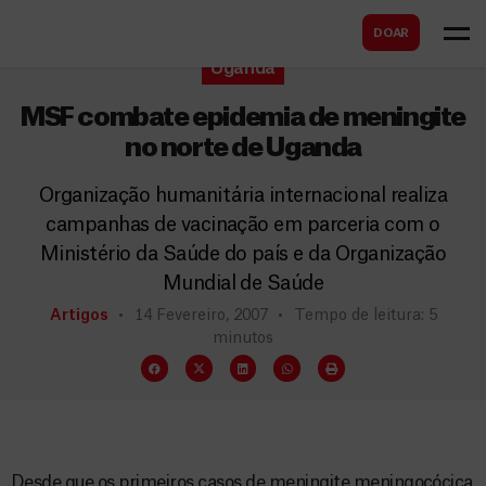
B
s
DOAR
u
c
Uganda
s
a
c
MSF combate epidemia de meningite
r
a
no norte de Uganda
r
Organização humanitária internacional realiza
campanhas de vacinação em parceria com o
Ministério da Saúde do país e da Organização
Mundial de Saúde
Artigos
14 Fevereiro, 2007
Tempo de leitura: 5
minutos
Desde que os primeiros casos de meningite meningocócica