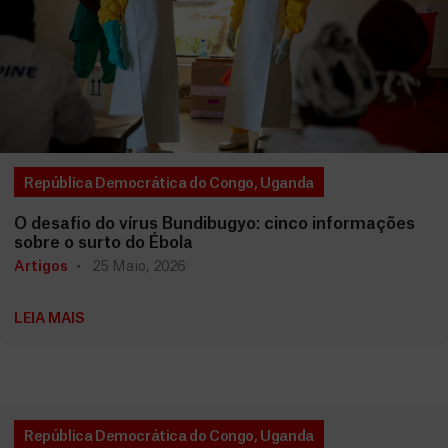
República Democrática do Congo
,
Uganda
O desafio do vírus Bundibugyo: cinco informações
sobre o surto do Ébola
Artigos
25 Maio, 2026
LEIA MAIS
República Democrática do Congo
,
Uganda