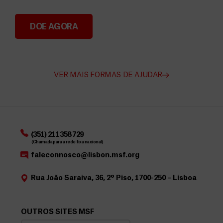
DOE AGORA
Angarie Fundos para a MSF
VER MAIS FORMAS DE AJUDAR
(351) 211 358 729
(Chamada para a rede fixa nacional)
faleconnosco@lisbon.msf.org
Rua João Saraiva, 36, 2º Piso, 1700-250 – Lisboa
OUTROS SITES MSF