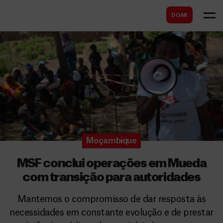
B
s
DOAR
u
c
s
a
c
r
a
r
Moçambique
MSF conclui operações em Mueda
com transição para autoridades
Mantemos o compromisso de dar resposta às
necessidades em constante evolução e de prestar