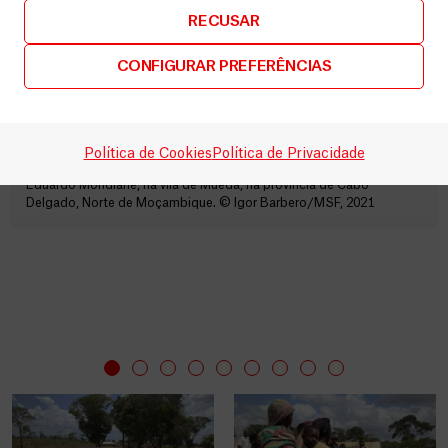
RECUSAR
CONFIGURAR PREFERÊNCIAS
Uma equipa da MSF distribui artigos de ajuda humanitária a
Política de Cookies
Política de Privacidade
pessoas deslocadas recém-chegadas ao local de instalação
Eduardo Mondlane, na vila de Mueda, na província de Cabo
Delgado, Norte de Moçambique. © Igor Barbero/MSF, 2021