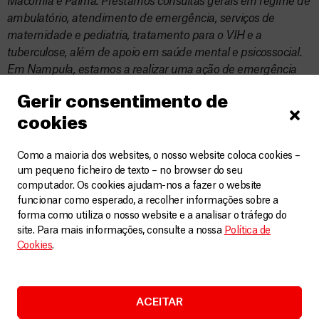
Macomia e Palma. Prestamos consultas gerais em regime de
ambulatório, atendimento de emergência, serviços de
maternidade e pediatria, tratamento para o VIH e a
tuberculose, além de apoio em saúde mental e psicossocial.
Em Nampula, estamos a realizar uma ação de emergência
no distrito de Érati e a apoiar o Ministério da Saúde no
Gerir consentimento de
tratamento de um surto de cólera em Nacala.
cookies
Como a maioria dos websites, o nosso website coloca cookies –
Saiba mais na galeria de fotos:
um pequeno ficheiro de texto – no browser do seu
computador. Os cookies ajudam-nos a fazer o website
funcionar como esperado, a recolher informações sobre a
forma como utiliza o nosso website e a analisar o tráfego do
site. Para mais informações, consulte a nossa
Política de
Cookies
.
ACEITAR