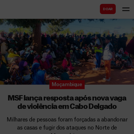
B
s
DOAR
u
c
s
a
c
r
a
r
Moçambique
MSF lança resposta após nova vaga
de violência em Cabo Delgado
Milhares de pessoas foram forçadas a abandonar
as casas e fugir dos ataques no Norte de