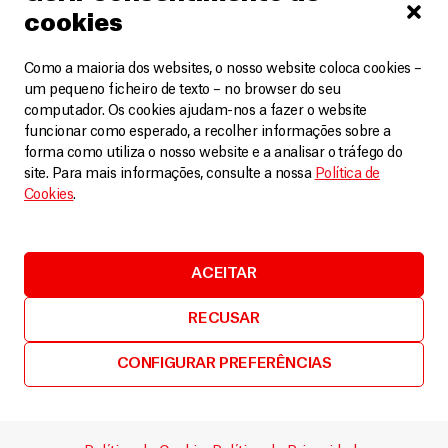
Saúde.
cookies
Como a maioria dos websites, o nosso website coloca cookies –
um pequeno ficheiro de texto – no browser do seu
[1] Fonte:
https://dtm.iom.int/reports/mozambique-ett-
computador. Os cookies ajudam-nos a fazer o website
movement-alert-report-158?close=true
funcionar como esperado, a recolher informações sobre a
forma como utiliza o nosso website e a analisar o tráfego do
site. Para mais informações, consulte a nossa
Política de
Cookies
.
Relacionados
VER MAIS
ACEITAR
RECUSAR
CONFIGURAR PREFERÊNCIAS