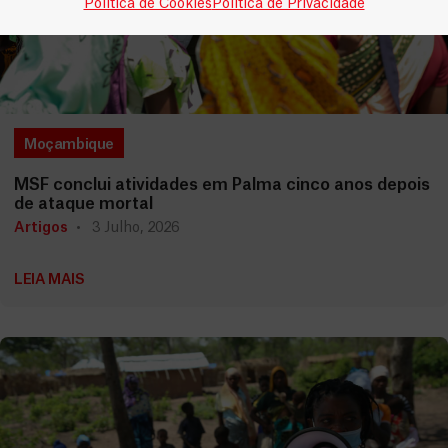
Política de Cookies
Política de Privacidade
Moçambique
MSF conclui atividades em Palma cinco anos depois
de ataque mortal
Artigos
3 Julho, 2026
LEIA MAIS