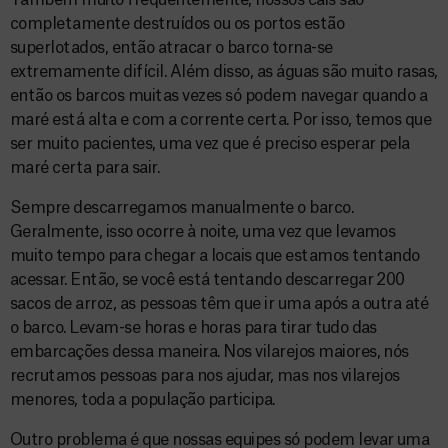
Também muito freqüentemente, nossos cais são
completamente destruídos ou os portos estão
superlotados, então atracar o barco torna-se
extremamente difícil. Além disso, as águas são muito rasas,
então os barcos muitas vezes só podem navegar quando a
maré está alta e com a corrente certa. Por isso, temos que
ser muito pacientes, uma vez que é preciso esperar pela
maré certa para sair.
Sempre descarregamos manualmente o barco.
Geralmente, isso ocorre à noite, uma vez que levamos
muito tempo para chegar a locais que estamos tentando
acessar. Então, se você está tentando descarregar 200
sacos de arroz, as pessoas têm que ir uma após a outra até
o barco. Levam-se horas e horas para tirar tudo das
embarcações dessa maneira. Nos vilarejos maiores, nós
recrutamos pessoas para nos ajudar, mas nos vilarejos
menores, toda a população participa.
Outro problema é que nossas equipes só podem levar uma