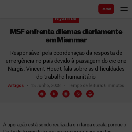
B
s
DOAR
u
c
Myanmar
s
a
c
MSF enfrenta dilemas diariamente
r
a
em Mianmar
r
Responsável pela coordenação da resposta de
emergência no país devido à passagem do ciclone
Nargis, Vincent Hoedt fala sobre as dificuldades
do trabalho humanitário
Artigos
13 Junho, 2008
Tempo de leitura: 6 minutos
A operação está sendo realizada em larga escala porque o