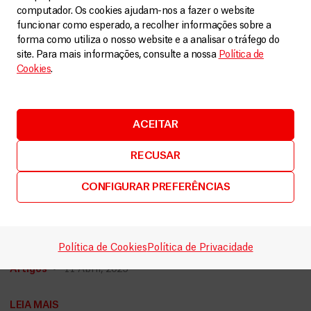
computador. Os cookies ajudam-nos a fazer o website
funcionar como esperado, a recolher informações sobre a
forma como utiliza o nosso website e a analisar o tráfego do
site. Para mais informações, consulte a nossa
Política de
Cookies
.
ACEITAR
RECUSAR
CONFIGURAR PREFERÊNCIAS
Myanmar
MSF intensifica resposta em Myanmar após
Política de Cookies
Política de Privacidade
terramoto devastador
Artigos
11 Abril, 2025
LEIA MAIS