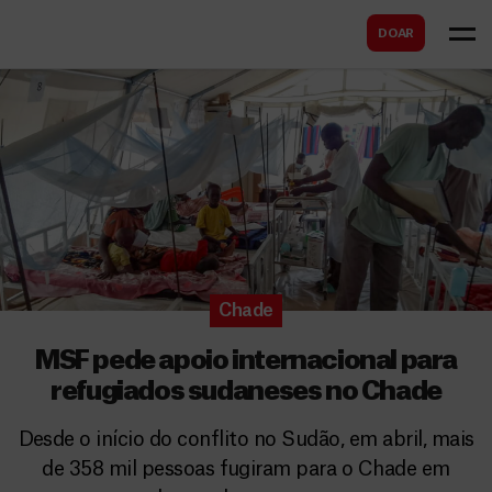
B
s
DOAR
u
c
s
a
c
r
a
r
Chade
MSF pede apoio internacional para
refugiados sudaneses no Chade
Desde o início do conflito no Sudão, em abril, mais
de 358 mil pessoas fugiram para o Chade em