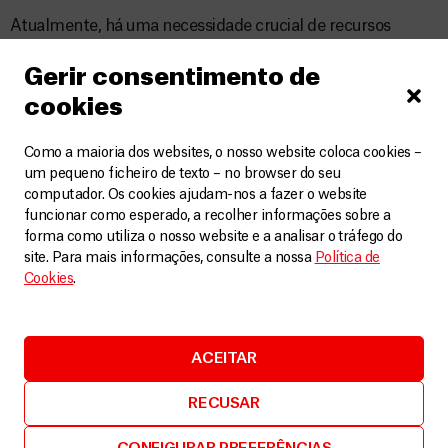
Atualmente, há uma necessidade crucial de recursos
internacionais para responder às necessidades
humanitárias no Leste do Chade.
Gerir consentimento de
cookies
A MSF insta a comunidade internacional a fornecer
urgentemente abrigo, alimentos, água, infraestruturas de
Como a maioria dos websites, o nosso website coloca cookies –
saneamento, cuidados de saúde e serviços de proteção
um pequeno ficheiro de texto – no browser do seu
para as milhares de pessoas que fogem da violência
computador. Os cookies ajudam-nos a fazer o website
indescritível no Sudão.
funcionar como esperado, a recolher informações sobre a
forma como utiliza o nosso website e a analisar o tráfego do
site. Para mais informações, consulte a nossa
Política de
Cookies
.
*Dados da ONU (Organização das Nações Unidas)
ACEITAR
Relacionados
VER MAIS
RECUSAR