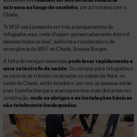
sobreviventes
relatam ter enfrentado violência
extrema ao longo do caminho
, até à fronteira com o
Chade.
“A MSF está presente em três acampamentos de
refugiados aqui, onde chegam aproximadamente dois mil
pessoas todos os dias”, sublinha a coordenadora de
emergência da MSF no Chade, Susana Borges.
A falta de serviços essenciais
pode levar rapidamente a
uma catástrofe de saúde
. Os campos para refugiados e
os centros de trânsito localizados na cidade de Adré, no
Leste do Chade, estão lotados e, por isso, as pessoas estão
a ser transferidas para acampamentos mais distantes em
construção,
onde os abrigos e as instalações básicas
são totalmente inadequado
s
.