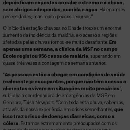
depois ficam expostas ao calor extremo e à chuva,
sem abrigos adequados, comida e água
. Há enormes
necessidades, mas muito poucos recursos.”
O início da estação chuvosa no Chade trouxe um enorme
aumento da incidência da malária, e o acesso a regiões
afetadas pelas chuvas tornou-se muito desafiante.
Em
apenas uma semana, a clínica da MSF no campo
Ecole
registou 956 casos de malária
, superando em
quase três vezes a contagem da semana anterior.
“
As pessoas estão a chegar em condições de saúde
realmente preocupantes, porque não têm acesso a
alimentos e vivem em situações muito precárias
”,
sublinha a coordenadora de emergências da MSF em
Genebra, Trish Newport. “Com toda esta chuva, sabemos,
através da nossa experiência em crises semelhantes,
que
isso traz o risco de doenças diarreicas, como a
cólera
. Estamos extremamente preocupados com os