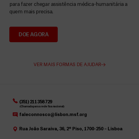
para fazer chegar assistência médica-humanitária a
quem mais precisa.
DOE AGORA
Angarie Fundos para a MSF
VER MAIS FORMAS DE AJUDAR
(351) 211 358 729
(Chamada para a rede fixa nacional)
faleconnosco@lisbon.msf.org
Rua João Saraiva, 36, 2º Piso, 1700-250 – Lisboa