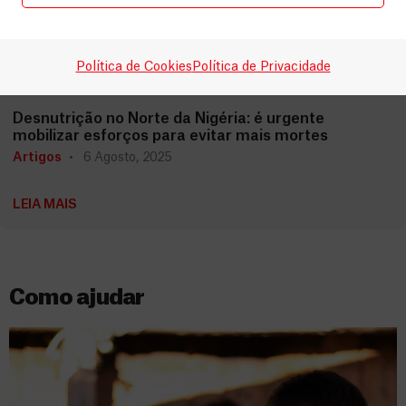
Política de Cookies
Política de Privacidade
Nigéria
Desnutrição no Norte da Nigéria: é urgente
mobilizar esforços para evitar mais mortes
Artigos
6 Agosto, 2025
LEIA MAIS
Como ajudar