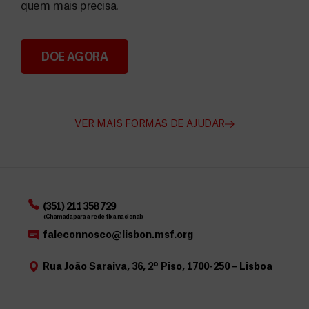
quem mais precisa.
DOE AGORA
Angarie Fundos para a MSF
VER MAIS FORMAS DE AJUDAR
(351) 211 358 729
(Chamada para a rede fixa nacional)
faleconnosco@lisbon.msf.org
Rua João Saraiva, 36, 2º Piso, 1700-250 – Lisboa