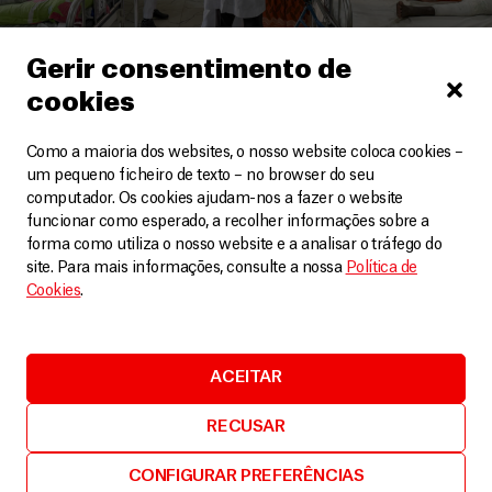
Gerir consentimento de
cookies
Camarões
Como a maioria dos websites, o nosso website coloca cookies –
Impactos mentais e físicos de uma década de
um pequeno ficheiro de texto – no browser do seu
conflito nos Camarões
computador. Os cookies ajudam-nos a fazer o website
Artigos
6 Janeiro, 2026
funcionar como esperado, a recolher informações sobre a
forma como utiliza o nosso website e a analisar o tráfego do
site. Para mais informações, consulte a nossa
Política de
LEIA MAIS
Cookies
.
ACEITAR
RECUSAR
CONFIGURAR PREFERÊNCIAS