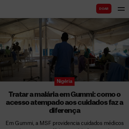
B
s
DOAR
u
c
s
a
c
r
a
r
Nigéria
Tratar a malária em Gummi: como o
acesso atempado aos cuidados faz a
diferença
Em Gummi, a MSF providencia cuidados médicos