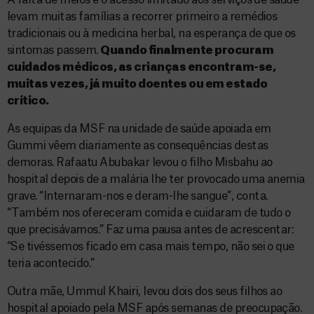
A falta de meios e o acesso limitado aos serviços de saúde
levam muitas famílias a recorrer primeiro a remédios
tradicionais ou à medicina herbal, na esperança de que os
sintomas passem.
Quando finalmente procuram
cuidados médicos, as crianças encontram-se,
muitas vezes, já muito doentes ou em estado
crítico.
As equipas da MSF na unidade de saúde apoiada em
Gummi vêem diariamente as consequências destas
demoras. Rafaatu Abubakar levou o filho Misbahu ao
hospital depois de a malária lhe ter provocado uma anemia
grave. “Internaram-nos e deram-lhe sangue”, conta.
“Também nos ofereceram comida e cuidaram de tudo o
que precisávamos.” Faz uma pausa antes de acrescentar:
“Se tivéssemos ficado em casa mais tempo, não sei o que
teria acontecido.”
Outra mãe, Ummul Khairi, levou dois dos seus filhos ao
hospital apoiado pela MSF após semanas de preocupação.