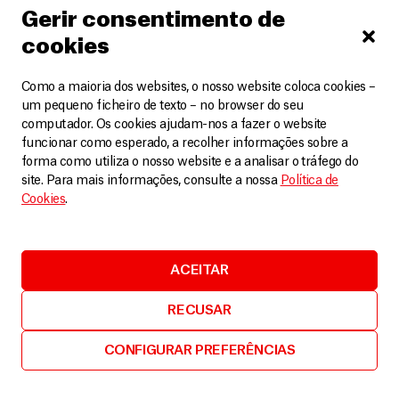
também evita que casos ligeiros evoluam para situações
Gerir consentimento de
graves.
cookies
Em Gummi, a malária continua a representar um pesado
fardo para as famílias e para os serviços de saúde. A
Como a maioria dos websites, o nosso website coloca cookies –
alteração dos padrões de precipitação e o prolongamento
um pequeno ficheiro de texto – no browser do seu
das épocas de transmissão significa que o desafio está a
computador. Os cookies ajudam-nos a fazer o website
aumentar. Ainda assim, cada criança que recupera e cada
funcionar como esperado, a recolher informações sobre a
forma como utiliza o nosso website e a analisar o tráfego do
mãe que regressa a casa aliviada em vez de enlutada serve
site. Para mais informações, consulte a nossa
Política de
de lembrete dequilo que os cuidados atempados podem
Cookies
.
alcançar.
As equipas da MSF mantêm-se empenhadas em prestar
tratamento gratuito e vital contra a malária e em reforçar
ACEITAR
os esforços de prevenção. Num lugar onde a malária
continua a ser uma ameaça diária, o acesso aos cuidados de
RECUSAR
saúde não é apenas um serviço – é uma salvação.
CONFIGURAR PREFERÊNCIAS