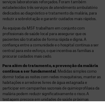
serviços laboratoriais reforçados. Foram também
estabelecidos três serviços de atendimento ambulatório
dedicados ao diagnóstico e tratamento da malária, para
reduzir a sobrelotação e garantir cuidados mais rápidos.
As equipas da MSF trabalham em conjunto com
profissionais de saúde local para assegurar que os
pacientes são tratados de forma rápida e digna. A
confiança entre a comunidade e o hospital continua a ser
central para este esforço, o que incentiva as famílias a
procurar cuidados mais cedo.
Para além do tratamento, a prevenção da malária
continua a ser fundamental
. Medidas simples como
dormir todas as noites com redes mosquiteiras, manter as
habitações e arredores livres de água estagnada e
participar em campanhas sazonais de quimioprofilaxia da
malária podem reduzir significativamente o risco. A
testagem precoce em unidades de saúde próximas