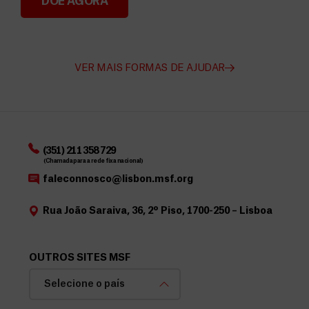
DOE AGORA
Angarie Fundos para a MSF
VER MAIS FORMAS DE AJUDAR
(351) 211 358 729
(Chamada para a rede fixa nacional)
faleconnosco@lisbon.msf.org
Rua João Saraiva, 36, 2º Piso, 1700-250 – Lisboa
OUTROS SITES MSF
Selecione o país