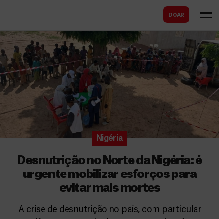
B
s
DOAR
u
c
s
a
c
r
a
r
Nigéria
Desnutrição no Norte da Nigéria: é
urgente mobilizar esforços para
evitar mais mortes
A crise de desnutrição no país, com particular