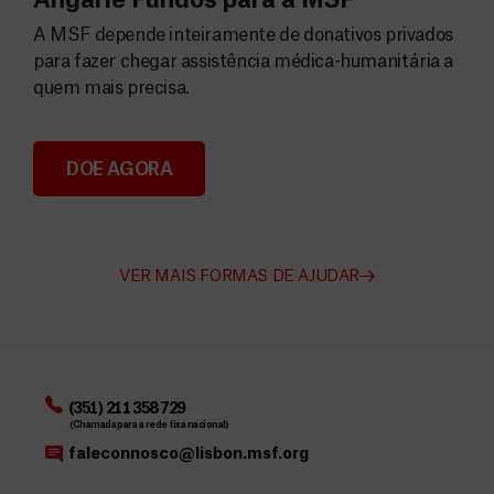
Angarie Fundos para a MSF
A MSF depende inteiramente de donativos privados
para fazer chegar assistência médica-humanitária a
quem mais precisa.
DOE AGORA
Angarie Fundos para a MSF
VER MAIS FORMAS DE AJUDAR
(351) 211 358 729
(Chamada para a rede fixa nacional)
faleconnosco@lisbon.msf.org