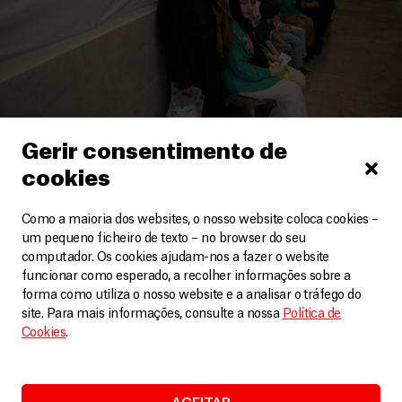
Gerir consentimento de
Irão
cookies
MSF expande a prestação de cuidados para as
comunidades excluídas no Irão
Como a maioria dos websites, o nosso website coloca cookies –
um pequeno ficheiro de texto – no browser do seu
Artigos
3 Agosto, 2026
computador. Os cookies ajudam-nos a fazer o website
funcionar como esperado, a recolher informações sobre a
LEIA MAIS
forma como utiliza o nosso website e a analisar o tráfego do
site. Para mais informações, consulte a nossa
Política de
Cookies
.