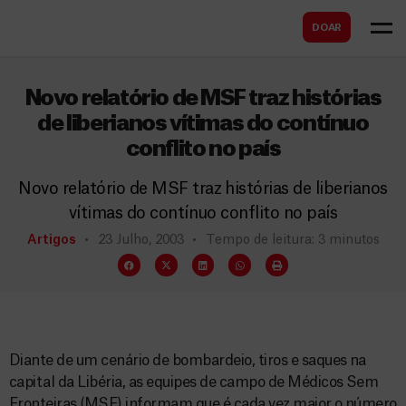
B
s
DOAR
u
c
s
a
c
Novo relatório de MSF traz histórias
r
a
de liberianos vítimas do contínuo
conflito no país
r
Novo relatório de MSF traz histórias de liberianos
vítimas do contínuo conflito no país
Artigos
23 Julho, 2003
Tempo de leitura: 3 minutos
Diante de um cenário de bombardeio, tiros e saques na
capital da Libéria, as equipes de campo de Médicos Sem
Fronteiras (MSF) informam que é cada vez maior o número