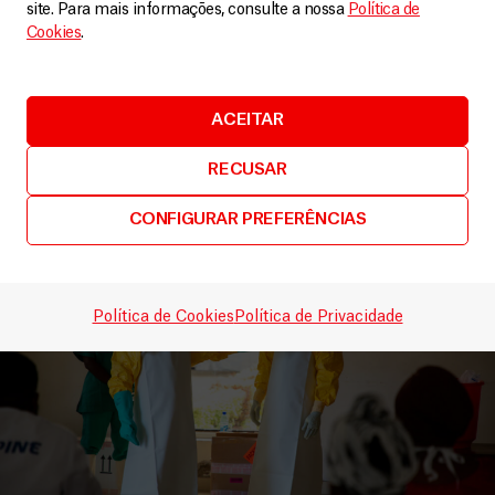
site. Para mais informações, consulte a nossa
Política de
República Democrática do Congo
Cookies
.
A resposta MSF ao surto do Ébola na RDC
Vídeos
11 Junho, 2026
ACEITAR
LEIA MAIS
RECUSAR
CONFIGURAR PREFERÊNCIAS
Política de Cookies
Política de Privacidade