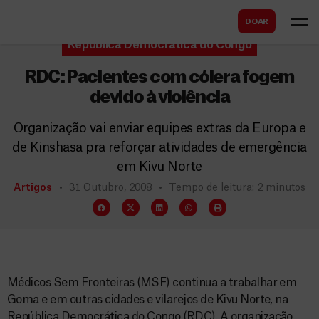
B
s
DOAR
u
c
República Democrática do Congo
s
a
c
RDC: Pacientes com cólera fogem
r
a
devido à violência
r
Organização vai enviar equipes extras da Europa e
de Kinshasa pra reforçar atividades de emergência
em Kivu Norte
Artigos
31 Outubro, 2008
Tempo de leitura: 2 minutos
Médicos Sem Fronteiras (MSF) continua a trabalhar em
Goma e em outras cidades e vilarejos de Kivu Norte, na
República Democrática do Congo (RDC). A organização