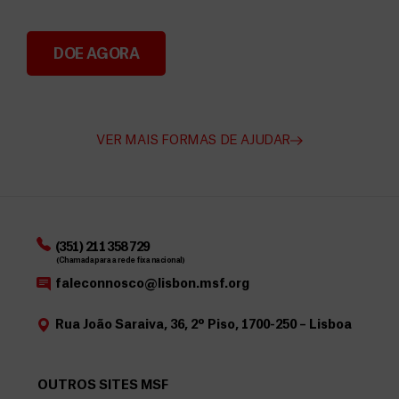
DOE AGORA
Angarie Fundos para a MSF
VER MAIS FORMAS DE AJUDAR
(351) 211 358 729
(Chamada para a rede fixa nacional)
faleconnosco@lisbon.msf.org
Rua João Saraiva, 36, 2º Piso, 1700-250 – Lisboa
OUTROS SITES MSF