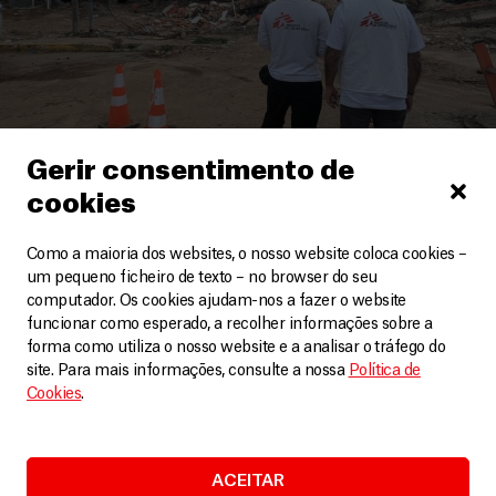
Gerir consentimento de
cookies
Venezuela
Sismos na Venezuela: necessidades continuam
Como a maioria dos websites, o nosso website coloca cookies –
após um mês
um pequeno ficheiro de texto – no browser do seu
Artigos
29 Julho, 2026
computador. Os cookies ajudam-nos a fazer o website
funcionar como esperado, a recolher informações sobre a
forma como utiliza o nosso website e a analisar o tráfego do
LEIA MAIS
site. Para mais informações, consulte a nossa
Política de
Cookies
.
ACEITAR