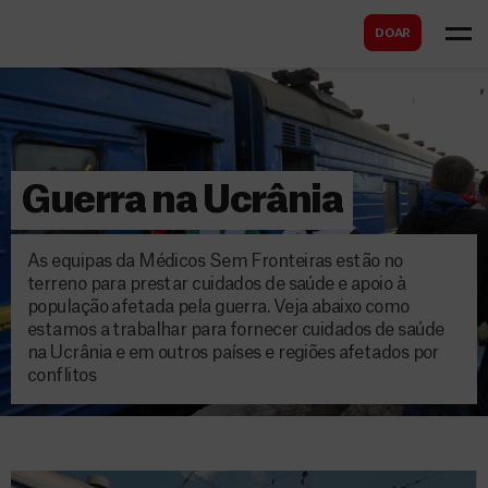
B
s
DOAR
u
c
s
a
c
r
a
r
Guerra na Ucrânia
As equipas da Médicos Sem Fronteiras estão no
terreno para prestar cuidados de saúde e apoio à
população afetada pela guerra. Veja abaixo como
estamos a trabalhar para fornecer cuidados de saúde
na Ucrânia e em outros países e regiões afetados por
conflitos