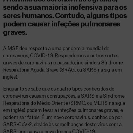
sendo a sua maioria inofensiva para os
seres humanos. Contudo, alguns tipos
podem causar infeções pulmonares
graves.
A MSF deu resposta a uma pandemia mundial de
coronavírus, COVID-19. Respondemos a outros surtos
graves de coronavírus no passado, incluindo a Síndrome
Respiratória Aguda Grave (SRAG, ou SARS na sigla em
inglês).
Enquanto se sabe que os quatro tipos conhecidos de
coronavírus causam constipações, a SARS e a Síndrome
Respiratória do Médio Oriente (SRMO, ou MERS na sigla
em inglês) podem levar a infeções pulmonares graves, e
podem ser fatais. É um novo coronavírus, conhecido por
SARS-CoV-2, devido às semelhanças deste vírus com a
SARS, que causa a nova doença COVID-19.