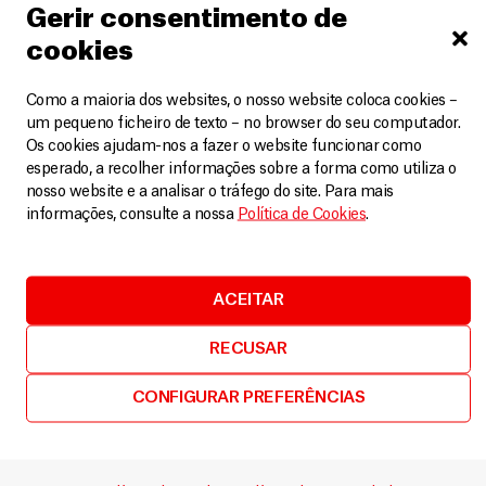
Gerir consentimento de
cookies
Como a maioria dos websites, o nosso website coloca cookies –
um pequeno ficheiro de texto – no browser do seu computador.
Os cookies ajudam-nos a fazer o website funcionar como
01
02
esperado, a recolher informações sobre a forma como utiliza o
Apoio numa emergência
Ap
nosso website e a analisar o tráfego do site. Para mais
informações, consulte a nossa
Política de Cookies
.
Um desastre natural como um terramoto ou
Qu
catástrofes de origem humana relacionadas com
men
conflitos e com deslocações populacionais são
tr
ACEITAR
eventos traumáticos. Fornecer apoio psicológico pode
par
ajudar por meio do reconhecimento das pessoas que
esp
RECUSAR
estão em sofrimento, ouvindo-as, confortando-as, e
ind
colocando-as em contacto com os serviços
on
CONFIGURAR PREFERÊNCIAS
necessários, encorajando-as assim a relacionar-se
par
com as famílias e com as comunidades. Educar
po
pessoas sobre reações psicológicas a um evento
aco
traumático e ensinar técnicas de autoajuda tais como
pro