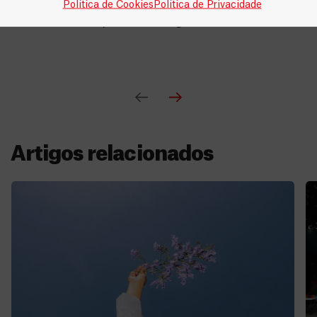
Política de Cookies
Política de Privacidade
a respiração profunda são atividades úteis
imediatamente após uma emergência.
Artigos relacionados