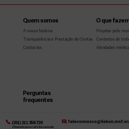
Quem somos
O que faze
A nossa história
Projetos pelo mu
Transparência e Prestação de Contas
Contextos de trab
Contactos
Atividades médic
Perguntas
frequentes
faleconnosco@lisbon.msf.or
(351) 211 358 729
(Chamada para a rede fixa nacional)