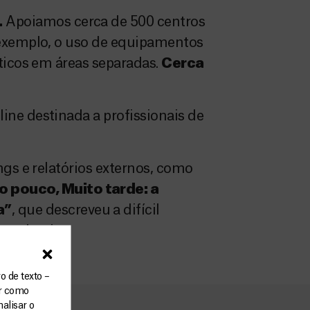
.
Apoiamos cerca de 500 centros
 exemplo, o uso de equipamentos
ticos em áreas separadas.
Cerca
ne destinada a profissionais de
gs e relatórios externos, como
o pouco, Muito tarde: a
a”
, que descreveu a difícil
 pandemia.
o de texto –
ar como
alisar o