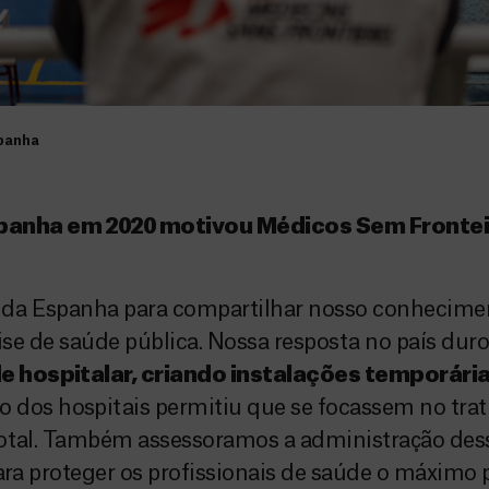
panha
panha em 2020 motivou Médicos Sem Fronteir
da Espanha para compartilhar nosso conhecimen
rise de saúde pública. Nossa resposta no país dur
de hospitalar, criando instalações temporár
dos hospitais permitiu que se focassem no tra
total. Também assessoramos a administração dess
ara proteger os profissionais de saúde o máximo p