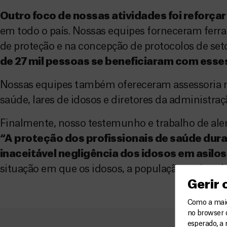
Outro foco de nossas atividades foi reforçar
em todo o país. Nossas equipes forneceram ferr
de proteção e na concepção de protocolos de set
de 27 mil pessoas se beneficiaram com ess
Nossas equipes também ofereceram assessoria na 
saúde, lares de idosos e diretores da administra
Finalmente, nosso testemunho e trabalho de alert
“A proteção dos profissionais de saúde dur
inaceitável negligência dos idosos em asil
situação em que os idosos, a população mais vu
Gerir
Como a maior
no browser 
esperado, a 