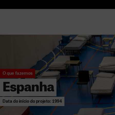
B
u
B
s
u
c
s
a
c
r
a
r
O que fazemos
Espanha
Data do início do projeto: 1994