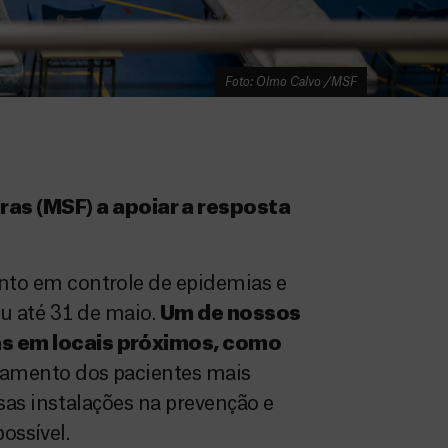
Foto: Olmo Calvo /MSF
as (MSF) a apoiar a resposta
to em controle de epidemias e
ou até 31 de maio.
Um de nossos
ias em locais próximos, como
tamento dos pacientes mais
as instalações na prevenção e
ossível.