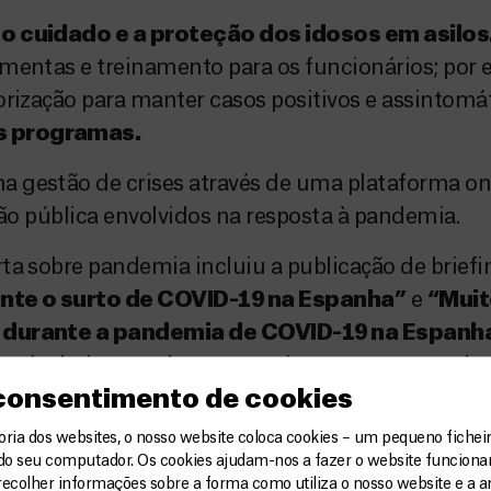
 o cuidado e a proteção dos idosos em asilos
amentas e treinamento para os funcionários; por
orização para manter casos positivos e assintomá
es programas.
gestão de crises através de uma plataforma onli
ção pública envolvidos na resposta à pandemia.
a sobre pandemia incluiu a publicação de briefin
ante o surto de COVID-19 na Espanha”
e
“Muit
os durante a pandemia de COVID-19 na Espanh
lnerável, viveram durante os piores momentos da
 consentimento de cookies
ia dos websites, o nosso website coloca cookies – um pequeno ficheir
do seu computador. Os cookies ajudam-nos a fazer o website funcion
recolher informações sobre a forma como utiliza o nosso website e a an