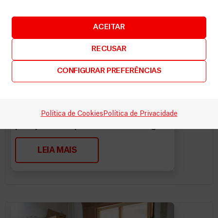
ACEITAR
RECUSAR
CONFIGURAR PREFERÊNCIAS
Artigos
14 Abril, 2021
5 recomendações sobre a COVID-19
Política de Cookies
Política de Privacidade
para pessoas que vivem com Chagas
LEIA MAIS