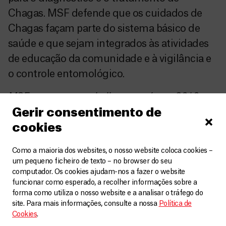
Chagas. MSF defende que os cuidados de
Chagas façam parte do sistema básico de
saúde e que sejam integrados às atividades
de educação da comunidade e à vigilância e
o controle entomológico.
MSF começou a trabalhar no país em 2010.
Gerir consentimento de
cookies
Como a maioria dos websites, o nosso website coloca cookies –
um pequeno ficheiro de texto – no browser do seu
computador. Os cookies ajudam-nos a fazer o website
funcionar como esperado, a recolher informações sobre a
forma como utiliza o nosso website e a analisar o tráfego do
Você pode gostar
site. Para mais informações, consulte a nossa
Política de
Cookies
.