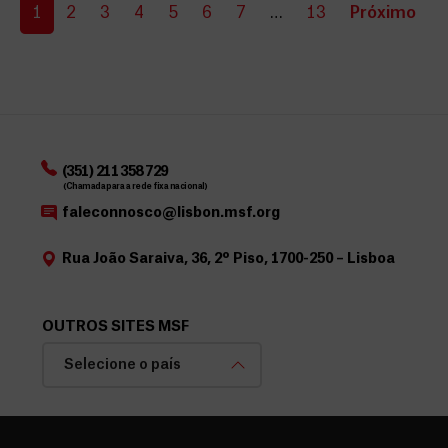
1
2
3
4
5
6
7
…
13
Próximo
(351) 211 358 729
(Chamada para a rede fixa nacional)
faleconnosco@lisbon.msf.org
Rua João Saraiva, 36, 2º Piso, 1700-250 – Lisboa
OUTROS SITES MSF
Selecione o país