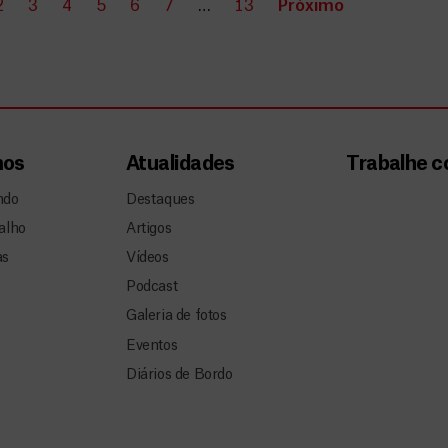
2
3
4
5
6
7
…
13
Próximo
mos
Atualidades
Trabalhe 
ndo
Destaques
alho
Artigos
as
Vídeos
Podcast
Galeria de fotos
Eventos
Diários de Bordo