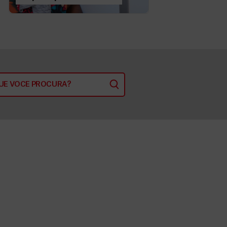
comorbidades em
Khayelitsha