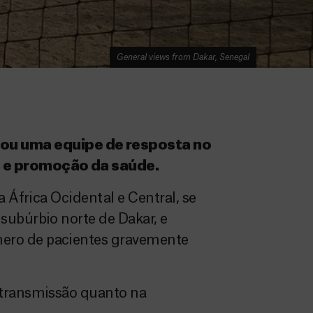
General views from Dakar, Senegal
zou uma equipe de resposta no
ca e promoção da saúde.
 África Ocidental e Central, se
subúrbio norte de Dakar, e
mero de pacientes gravemente
 transmissão quanto na