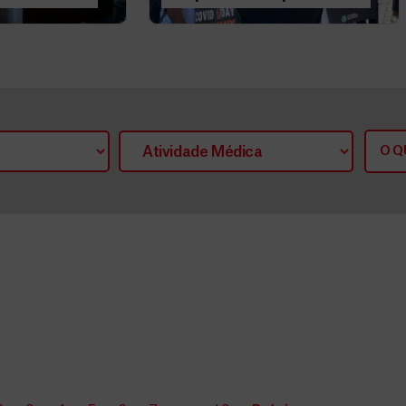
iados ao
tem de chegar
anitário
prontamente a acordo