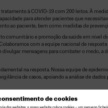
e tratamento à COVID-19 com 200 leitos. À med
pacidade para atender pacientes que necessita
nto ao paciente, bem como medidas de prevenção
nto comunitário e promoção da saúde em nível d
Colaboramos com a equipe nacional de resposta 
 divulgar mensagens para combater o medo, a d
damental na resposta. Nossa equipe de epidemio
a vigilância de casos, apoiando a análise de dad
l foi implementada durante nossos projetos de r
 consentimento de cookies
Camarões, Níger e Burkina Faso.
ia dos websites, o nosso website coloca cookies – um pequeno ficheir