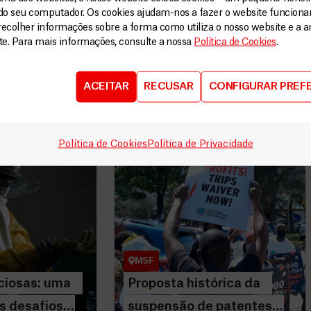
do seu computador. Os cookies ajudam-nos a fazer o website funcion
recolher informações sobre a forma como utiliza o nosso website e a an
ite. Para mais informações, consulte a nossa
Política de Cookies
.
ACEITAR
RECUSAR
CONFIGURAR PREF
Política de Cookies
Política de Privacidade
2022
Artigos
22 Fevereiro, 2022
osas: uma visão
Proposta histórica da
ios morais
suspensão de patentes tem
MSF
trabalho
de chegar prontamente a
acordo
nciosas: uma
Proposta histórica da
LEIA MAIS
os desafios
suspensão de patentes