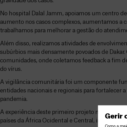
gravidade dos casos.
No hospital Dalal Jamm, apoiamos um centro d
aumento nos casos complexos, aumentamos a ca
trabalhamos para melhorar a gestão do atendime
Além disso, realizamos atividades de envolvime
subúrbios mais densamente povoados de Dakar. 
comunidades, onde coletamos feedback a fim de
do vírus.
A vigilância comunitária foi um componente fun
entidades nacionais e regionais para fortalecer 
pandemia.
A experiência deste primeiro projeto no Senega
Gerir
países da África Ocidental e Central, incluindo 
Como a maior