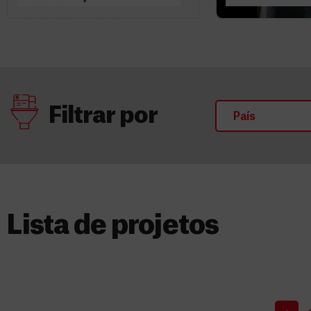
com murais em
morais assoc
Khayelitsha
trabalho hum
Filtrar por
Lista de projetos​