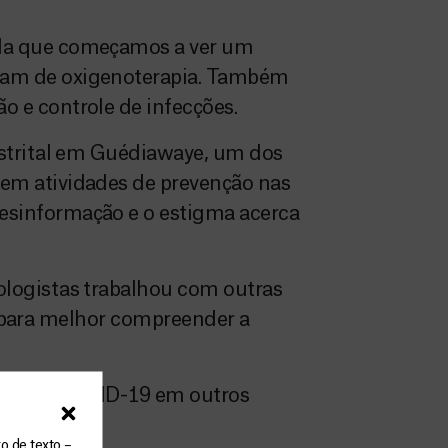
ida que começamos a ver um
vam de oxigenoterapia. Também
 e controle de infecções.
istrital em Guédiawaye, um dos
em atividades de prevenção nas
esinformação e o estigma acerca
logistas trabalhou com outras
os para melhor compreender a
esposta COVID-19 em outros
o de texto –