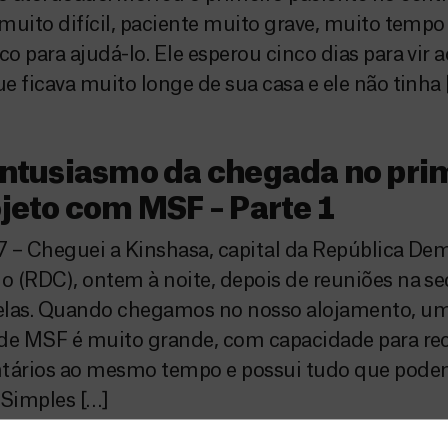
muito difícil, paciente muito grave, muito tem
o para ajudá-lo. Ele esperou cinco dias para vir a
e ficava muito longe de sua casa e ele não tinha 
ntusiasmo da chegada no pri
jeto com MSF – Parte 1
 – Cheguei a Kinshasa, capital da República De
 (RDC), ontem à noite, depois de reuniões na 
elas. Quando chegamos no nosso alojamento, uma
 de MSF é muito grande, com capacidade para re
ntários ao mesmo tempo e possui tudo que pode
 Simples […]