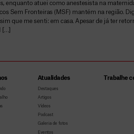
s, enquanto atuei como anestesista na materni
os Sem Fronteiras (MSF) mantém na região. Digo
ssim que me senti: em casa. Apesar de já ter reto
l […]
mos
Atualidades
Trabalhe 
ndo
Destaques
alho
Artigos
as
Vídeos
Podcast
Galeria de fotos
Eventos