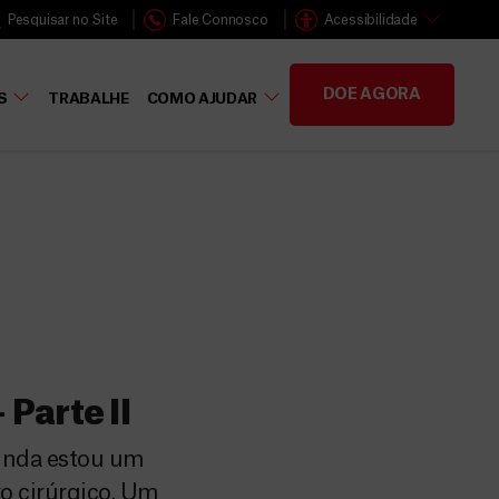
Pesquisar no Site
Fale Connosco
Acessibilidade
DOE AGORA
S
TRABALHE
COMO AJUDAR
Parte II
ainda estou um
o cirúrgico. Um