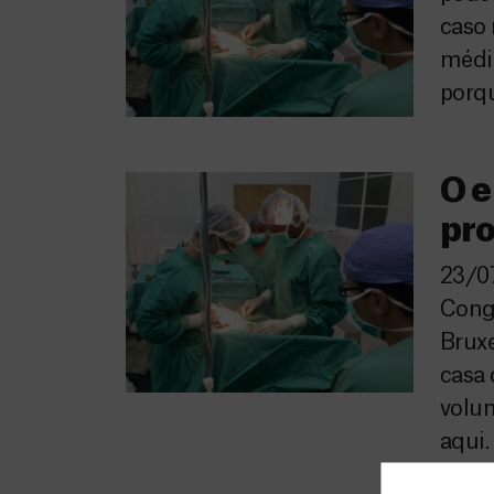
caso 
médic
porqu
O e
pro
23/07
Congo
Brux
casa
volu
aqui.