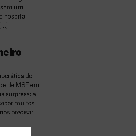
po sem um
o hospital
[…]
meiro
mocrática do
sede de MSF em
 surpresa: a
ceber muitos
mos precisar