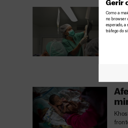
Gerir
Ira
Como a maior
no browser 
Hamm
esperado, a 
tráfego do s
(MSF)
eu já
capit
aspe
lado,
Afe
mi
Khost
front