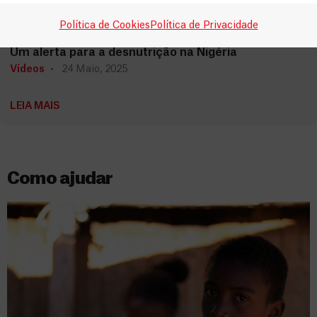
Nigéria
Política de Cookies
Política de Privacidade
Um alerta para a desnutrição na Nigéria
Vídeos
24 Maio, 2025
LEIA MAIS
Como ajudar