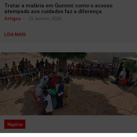
Tratar a malária em Gummi: como o acesso
atempado aos cuidados faz a diferença
Artigos
15 Janeiro, 2026
LEIA MAIS
Nigéria