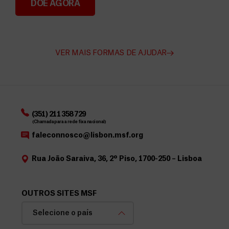
DOE AGORA
Angarie Fundos para a MSF
VER MAIS FORMAS DE AJUDAR
(351) 211 358 729
(Chamada para a rede fixa nacional)
faleconnosco@lisbon.msf.org
Rua João Saraiva, 36, 2º Piso, 1700-250 – Lisboa
OUTROS SITES MSF
Selecione o país