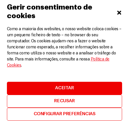
Desnutrição no Norte da Nigéria: é urgente
mobilizar esforços para evitar mais mortes
Gerir consentimento de
Artigos
6 Agosto, 2025
cookies
LEIA MAIS
Como a maioria dos websites, o nosso website coloca cookies –
um pequeno ficheiro de texto – no browser do seu
computador. Os cookies ajudam-nos a fazer o website
funcionar como esperado, a recolher informações sobre a
forma como utiliza o nosso website e a analisar o tráfego do
site. Para mais informações, consulte a nossa
Política de
Cookies
.
ACEITAR
RECUSAR
CONFIGURAR PREFERÊNCIAS