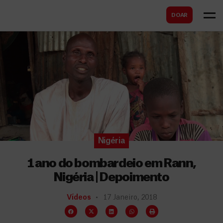
B
s
DOAR
u
c
s
a
c
r
a
r
Nigéria
1 ano do bombardeio em Rann,
Nigéria | Depoimento
Vídeos
17 Janeiro, 2018