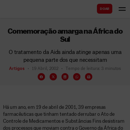
B
s
DOAR
u
c
s
a
c
Comemoração amarga na África do
r
a
Sul
r
O tratamento da Aids ainda atinge apenas uma
pequena parte dos que necessitam
Artigos
19 Abril, 2002
Tempo de leitura: 3 minutos
Há um ano, em 19 de abril de 2001, 39 empresas
farmacêuticas que tinham tentado derrubar o Ato de
Controle de Medicamentos e Substâncias Fins desistiram
dos processos que moviam contra o Governo da África do