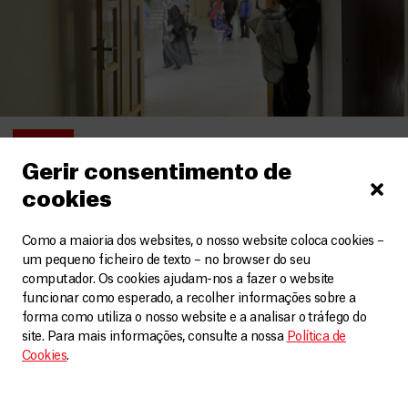
Líbano
Gerir consentimento de
Um quotidiano de medo, perdas e incerteza
cookies
Vídeos
1 Agosto, 2026
Como a maioria dos websites, o nosso website coloca cookies –
LEIA MAIS
um pequeno ficheiro de texto – no browser do seu
computador. Os cookies ajudam-nos a fazer o website
funcionar como esperado, a recolher informações sobre a
forma como utiliza o nosso website e a analisar o tráfego do
site. Para mais informações, consulte a nossa
Política de
Cookies
.