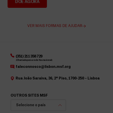
DOE AGORA
Angarie Fundos para a MSF
VER MAIS FORMAS DE AJUDAR
(351) 211 358 729
(Chamada para a rede fixa nacional)
faleconnosco@lisbon.msf.org
Rua João Saraiva, 36, 2º Piso, 1700-250 – Lisboa
OUTROS SITES MSF
Selecione o país