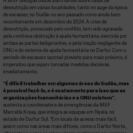
A MSF divulgou dados alarmantes sobre taxas de
desnutrição em várias localidades, tanto no auge da época
de escassez no Sudão no ano passado como ainda bem
recentemente em dezembro de 2024. A crise de
desnutrição, provocada pelo conflito, tem sido agravada
pela contínua obstrução à ajuda humanitária, exercida por
ambas as partes beligerantes, e pela inação negligente da
ONU e do sistema de ajuda humanitária no Darfur. Com o
período de escassez sazonal previsto para maio próximo, é
imperativo que sejam tomadas medidas decisivas
imediatamente.
“É difícil trabalhar em algumas áreas do Sudão, mas
é possível fazê-lo, e é exatamente para isso que as
organizações humanitárias e a ONU existem”
,
sustenta a coordenadora de emergências da MSF
Marcella Kraay, que integra as equipas em Nyala, no
estado de Darfur Sul. “Em locais de acesso mais fácil,
assim como nas áreas mais difíceis, como o Darfur Norte,