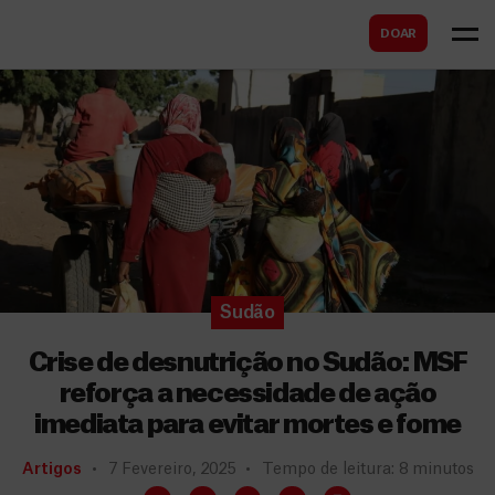
B
s
DOAR
u
c
s
a
c
r
a
r
Sudão
Crise de desnutrição no Sudão: MSF
reforça a necessidade de ação
imediata para evitar mortes e fome
Artigos
7 Fevereiro, 2025
Tempo de leitura: 8 minutos