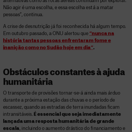
alternativas como as rotas aéreas continuam por explorar.
Não agir é uma escolha, e essa escolha está a matar
pessoas”, continua.
A crise de desnutrição já foi reconhecida há algum tempo.
Em outubro passado, a ONU alertou que
“nunca na
história tantas pessoas enfrentaram fome e
inanição como no Sudão hoje em dia”
.
Obstáculos constantes à ajuda
humanitária
O transporte de provisões tornar-se-á ainda mais árduo
durante a próxima estação das chuvas e o período de
escassez, quando as estradas de terra inundadas ficam
intransitáveis.
É essencial que seja imediatamente
lançada uma resposta humanitária de grande
escala
, incluindo o aumento drástico do financiamento e