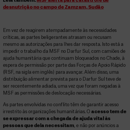
Leia também:
MSF alerta para catástrofe de
desnutrição no campo de Zamzam, Sudão
Em vez de reagirem atempadamente às necessidades
críticas, as partes beligerantes atrasam ou recusam
mesmo as autorizações para lhes dar resposta. Isto está a
impedir o trabalho da MSF no Darfur Sul, com camiões de
ajuda humanitária que continuam bloqueados no Chade, à
espera de permissão por parte das Forças de Apoio Rápido
(RSF, na sigla em inglês) para avançar. Além disso, uma
distribuição alimentar prevista para o Darfur Sul teve de
ser recentemente adiada, uma vez que foram negadas à
MSF as permissões de deslocação necessárias.
As partes envolvidas no conflito têm de garantir acesso
irrestrito às organizações humanitárias. O
acesso tem de
se expressar com a chegada de ajuda vital às
pessoas que dela necessitam
, e não por anúncios a